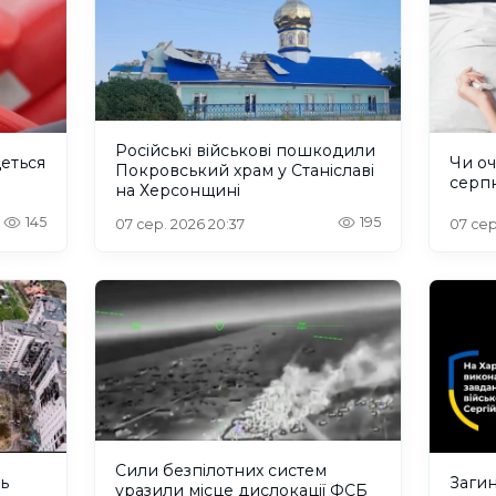
Російські військові пошкодили
деться
Чи оч
Покровський храм у Станіславі
серп
на Херсонщині
145
195
07 сер. 2026 20:37
07 сер
Сили безпілотних систем
ть
Загин
уразили місце дислокації ФСБ