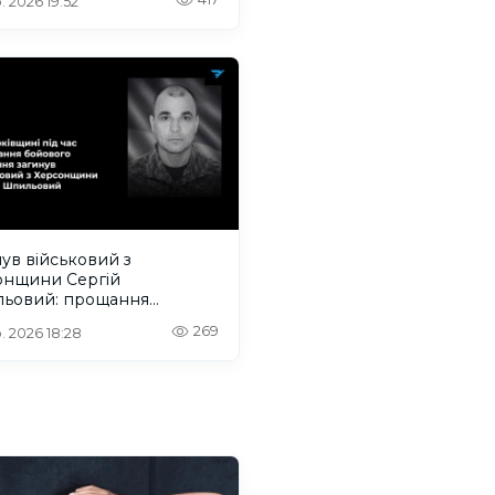
. 2026 19:52
ув військовий з
онщини Сергій
ьовий: прощання
деться на Одещині
269
. 2026 18:28