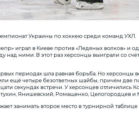
емпионат Украины по хоккею среди команд УХЛ.
епр» играл в Киеве против «Ледяных волков» и о
 над ними. В этот раз херсонцы выиграли со счётом -
ервых периодах шла равная борьба. Но херсонцы вели
или ещё четыре безответных шайбы, причём две п
ати секундах встречи. У херсонцев отличились Ко
отухин, Янишевский, Ромащенко, Целогородцев и
жает занимать второе место в турнирной таблице 