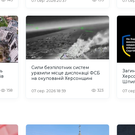
07 сер. 2026 20:37
07 сер
Сили безпілотних систем
ть
Загин
уразили місце дислокації ФСБ
ів
Херс
на окупованій Херсонщині
Шпил
відбу
158
323
07 сер. 2026 18:59
07 сер