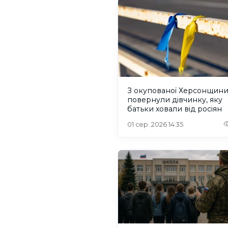
З окупованої Херсонщин
повернули дівчинку, яку
батьки ховали від росіян
01 сер. 2026 14:35