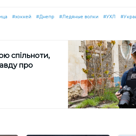
ица
#хоккей
#Днепр
#Ледяные волки
#УХЛ
#Украи
ою спільноти,
равду про