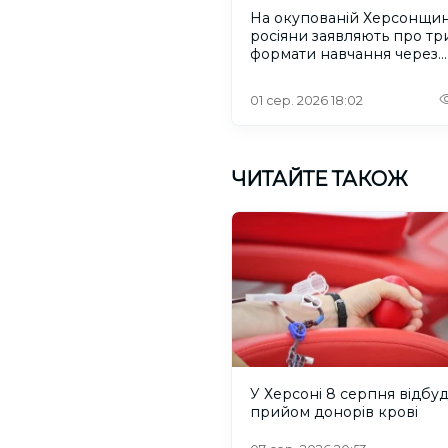
На окупованій Херсонщин
росіяни заявляють про тр
формати навчання через
проблеми зі світлом та
інтернетом
01 сер. 2026 18:02
ЧИТАЙТЕ ТАКОЖ
У Херсоні 8 серпня відбу
прийом донорів крові