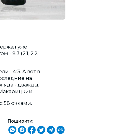
держал уже
 8:3 (2:1, 2:2,
 - 4:3. А вот в
оследние на
ляда - дважды,
 Макарицкий.
с 58 очками.
Поширити: