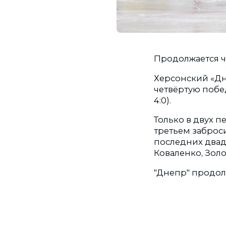
Продолжается ч
Херсонский «Дн
четвёртую победу
4:0).
Только в двух п
третьем заброс
последних двадц
Коваленко, Зол
"Днепр" продол