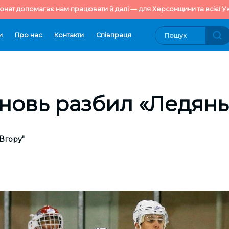
онат допомагає нам працювати й далі — для Херсонщини та всієї Ук
и
Про нас
Контакти
Cпівпраця
новь разбил «Ледяны
Вгору"