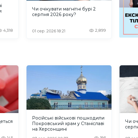
і
Чи очікувати магнітні бурі 2
и
серпня 2026 року?
4,318
2,899
01 сер. 2026 18:21
Російські військові пошкодили
деться
Чи оч
Покровський храм у Станіславі
серп
на Херсонщині
145
195