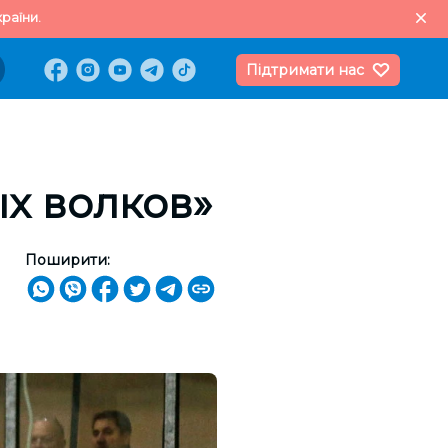
раїни.
Підтримати нас
х волков»
Поширити: