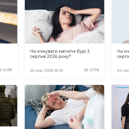
и
Чи очікувати магнітні бурі 3
Чи оч
серпня 2026 року?
серп
6,158
5,796
02 сер. 2026 18:55
04 сер