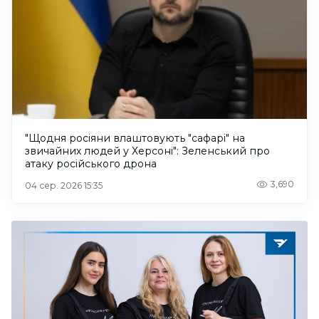
"Щодня росіяни влаштовують "сафарі" на
звичайних людей у Херсоні": Зеленський про
атаку російського дрона
3,690
04 сер. 2026 15:35