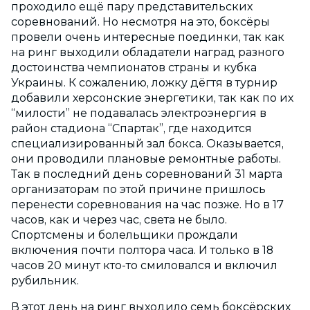
проходило ещё пару представительских
соревнований. Но несмотря на это, боксёры
провели очень интересные поединки, так как
на ринг выходили обладатели наград разного
достоинства чемпионатов страны и кубка
Украины. К сожалению, ложку дёгтя в турнир
добавили херсонские энергетики, так как по их
“милости” не подавалась электроэнергия в
район стадиона “Спартак”, где находится
специализированный зал бокса. Оказывается,
они проводили плановые ремонтные работы.
Так в последний день соревнований 31 марта
организаторам по этой причине пришлось
перенести соревнования на час позже. Но в 17
часов, как и через час, света не было.
Спортсмены и болельщики прождали
включения почти полтора часа. И только в 18
часов 20 минут кто-то смиловался и включил
рубильник.
В этот день на ринг выходило семь боксёрских