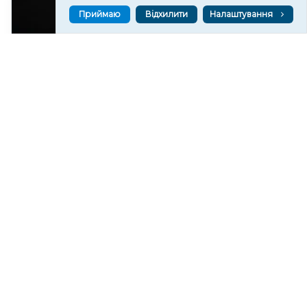
Приймаю
Відхилити
Налаштування
У Херсоні на 10 серпня потрібні донори всіх груп
крові
416
09 сер. 2026 20:48
Читати ще
МАТЕРІАЛИ ПАРТНЕРІВ