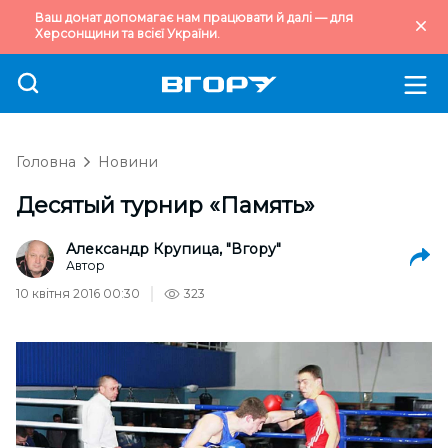
Ваш донат допомагає нам працювати й далі — для
Херсонщини та всієї України.
Головна
Новини
Десятый турнир «Память»
Александр Крупица, "Вгору"
Автор
10 квітня 2016 00:30
323