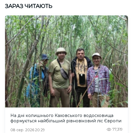
ЗАРАЗ ЧИТАЮТЬ
На дні колишнього Каховського водосховища
формується найбільший рівновіковий ліс Європи
77,319
08 сер. 2026 20:29