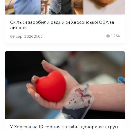
Скільки заробили радники Херсонської ОВА за
липень
1,264
09 сер. 2026 21:05
У Херсоні на 10 серпня потрібні донори всіх груп