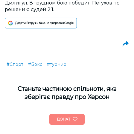
Дилигул. В трудном бою победил Петухов по
решению судей 2:1.
Додати Вгору як бажане джерело в Google
#Спорт
#Бокс
#турнир
Cтаньте частиною спільноти, яка
зберігає правду про Херсон
ДОНАТ