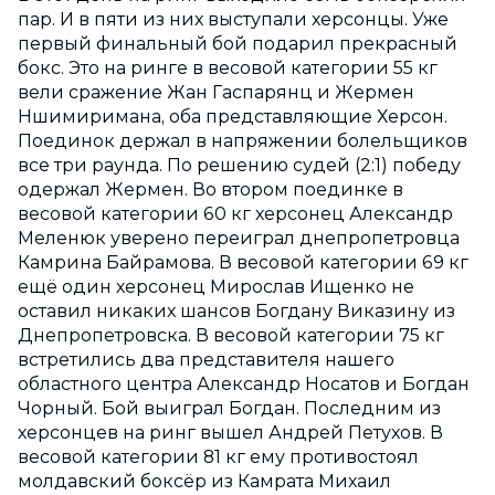
пар. И в пяти из них выступали херсонцы. Уже
первый финальный бой подарил прекрасный
бокс. Это на ринге в весовой категории 55 кг
вели сражение Жан Гаспарянц и Жермен
Ншимиримана, оба представляющие Херсон.
Поединок держал в напряжении болельщиков
все три раунда. По решению судей (2:1) победу
одержал Жермен. Во втором поединке в
весовой категории 60 кг херсонец Александр
Меленюк уверено переиграл днепропетровца
Камрина Байрамова. В весовой категории 69 кг
ещё один херсонец Мирослав Ищенко не
оставил никаких шансов Богдану Виказину из
Днепропетровска. В весовой категории 75 кг
встретились два представителя нашего
областного центра Александр Носатов и Богдан
Чорный. Бой выиграл Богдан. Последним из
херсонцев на ринг вышел Андрей Петухов. В
весовой категории 81 кг ему противостоял
молдавский боксёр из Камрата Михаил