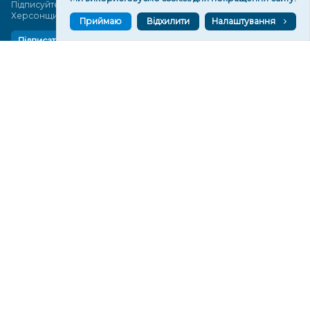
Підписуйтеся, щоб знати останні новини Херсона та
Херсонщини сьогодні
Приймаю
Відхилити
Налаштування
Підписатися
СТОРІНКИ
Новини
Тексти
Історії
Аналітика
Фактчек
Розслідування
Право
Фото
Перерва на каву
Промо
Життя
Блоги
Відео
Архів
Про нас
Контакти
Редакційна політика
Політика конфіденційності
Cпівпраця
КОНТАКТИ