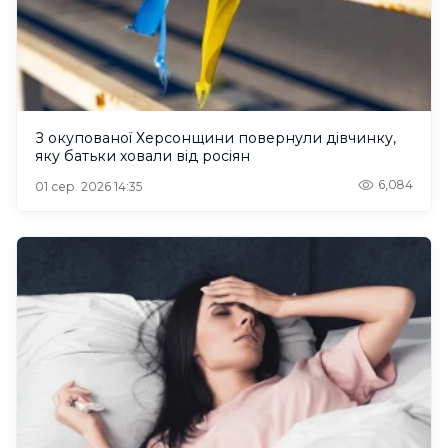
З окупованої Херсонщини повернули дівчинку,
яку батьки ховали від росіян
6,084
01 сер. 2026 14:35