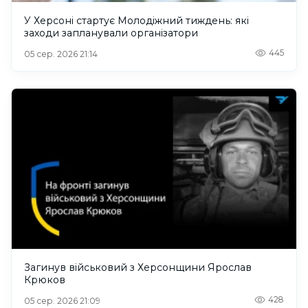
У Херсоні стартує Молодіжний тиждень: які
заходи запланували організатори
445
05 сер. 2026 21:14
Загинув військовий з Херсонщини Ярослав
Крюков
428
05 сер. 2026 21:09