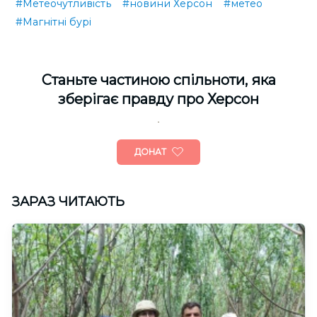
#Метеочутливість
#новини Херсон
#метео
#Магнітні бурі
Cтаньте частиною спільноти, яка
зберігає правду про Херсон
ДОНАТ
ЗАРАЗ ЧИТАЮТЬ