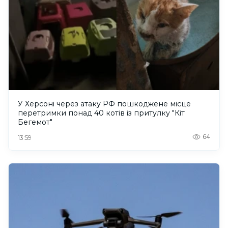
У Херсоні через атаку РФ пошкоджене місце
перетримки понад 40 котів із притулку "Кіт
Бегемот"
64
13:59