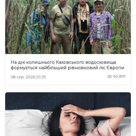
На дні колишнього Каховського водосховища
формується найбільший рівновіковий ліс Європи
60,699
08 сер. 2026 20:29