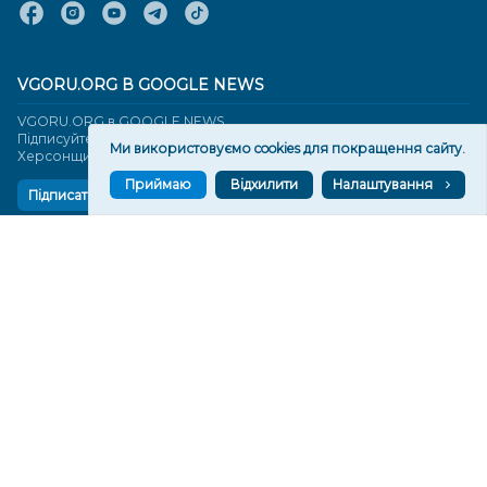
VGORU.ORG В GOOGLE NEWS
VGORU.ORG в GOOGLE NEWS
Підписуйтеся, щоб знати останні новини Херсона та
Ми використовуємо cookies для покращення сайту.
Херсонщини сьогодні
Приймаю
Відхилити
Налаштування
Підписатися
СТОРІНКИ
Новини
Тексти
Історії
Аналітика
Фактчек
Розслідування
Право
Фото
Перерва на каву
Промо
Життя
Блоги
Відео
Архів
Про нас
Контакти