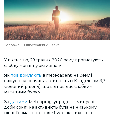
Зображення ілюстративне. Canva
У п'ятницю, 29 травня 2026 року, прогнозують
слабку магнітну активність.
Як
повідомляють
в
meteoagent,
на Землі
очікується сонячна активність із К-індексом 3,3
(зелений рівень), що відповідає слабким
магнітним бурям.
За
даними
Meteoprog,
упродовж минулої
доби
сонячна активність була на низькому
рівні.
Геомагнітне поле буде від
тихого до