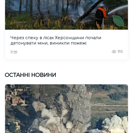
Через спеку в лісах Херсонщини почали
детонувати міни, виникли пожежі
195
11:59
ОСТАННІ НОВИНИ