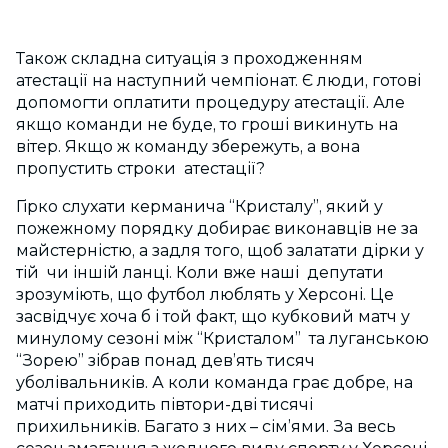
Також складна ситуація з проходженням
атестації на наступний чемпіонат. Є люди, готові
допомогти оплатити процедуру атестації. Але
якщо команди не буде, то гроші викинуть на
вітер. Якщо ж команду збережуть, а вона
пропустить строки атестації?
Гірко слухати керманича “Крис­талу”, який у
пожежному порядку добирає виконавців не за
майстерністю, а задля того, щоб залатати дірки у
тій чи іншій ланці. Коли вже наші депутати
зрозуміють, що футбол люблять у Херсоні. Це
засвідчує хоча б і той факт, що кубковий матч у
минулому сезоні між “Кристалом” та луганською
“Зорею” зібрав понад дев’ять тисяч
уболівальників. А коли команда грає добре, на
матчі приходить півтори-дві тисячі
прихильників. Багато з них – сім’ями. За весь