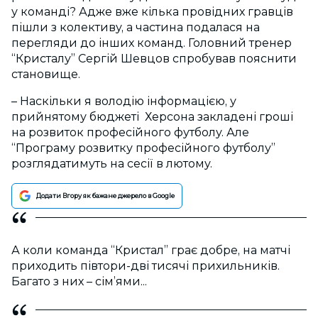
у команді? Адже вже кілька провідних гравців
пішли з колективу, а частина подалася на
перегляди до інших команд. Головний тренер
“Кристалу” Сергій Шевцов спробував пояснити
становище.
– Наскільки я володію інформацією, у
прийнятому бюджеті Херсона закладені гроші
на розвиток професійного футболу. Але
“Програму розвитку професійного футболу”
розглядатимуть на сесії в лютому.
Додати Вгору як бажане джерело в Google
А коли команда “Кристал” грає добре, на матчі
приходить півтори-дві тисячі прихильників.
Багато з них – сім’ями...