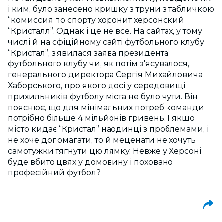
і ким, було занесено кришку з труни з табличкою
“комиссия по спорту хоронит херсонский
“Кристалл”. Однак і це не все. На сайтах, у тому
числі й на офіційному сайті футбольного клубу
“Кристал”, з’явилася заява президента
футбольного клубу чи, як потім з'ясувалося,
генерального директора Сергія Михайловича
Хаборського, про якого досі у середовищі
прихильників футболу міста не було чути. Він
пояснює, що для мінімальних потреб команди
потрібно більше 4 мільйонів гривень. І якщо
місто кидає “Кристал” наодинці з проблемами, і
не хоче допомагати, то й меценати не хочуть
самотужки тягнути цю лямку. Невже у Херсоні
буде вбито цвях у домовину і поховано
професійний футбол?