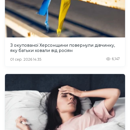
З окупованої Херсонщини повернули дівчинку,
яку батьки ховали від росіян
6,147
01 сер. 2026 14:35