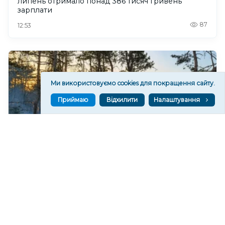
липень отримало понад 386 тисяч гривень
зарплати
87
12:53
Ми використовуємо cookies для покращення сайту.
Приймаю
Відхилити
Налаштування
Через спеку в лісах Херсонщини почали
детонувати міни, виникли пожежі
195
11:59