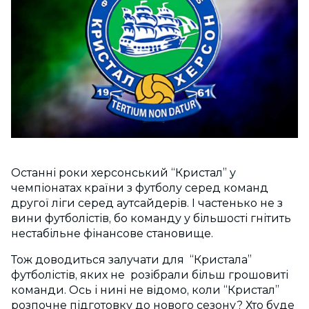
Останні роки херсонський “Кристал” у
чемпіонатах країни з футболу серед команд
другої ліги серед аутсайдерів. І частенько не з
вини футболістів, бо команду у більшості гнітить
нестабільне фінансове становище.
Тож доводиться залучати для “Кристала”
футболістів, яких не розібрали більш грошовиті
команди. Ось і нині не відомо, коли “Кристал”
розпочне підготовку до нового сезону? Хто буде