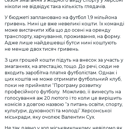
сезон змагання з жодного виду спорту у Херсоні
ніколи не відвідує така кількість глядачів.
У бюджеті заплановано на футбол 1,9 мільйона
гривень. Нині це вже невеликі кошти. Їх команді
може вистачити хіба що до осені на оренду
транспорту, харчування, проживання, на форму.
Адже лише найдешевші бутси нині коштують
не менше двох тисяч гривень.
З цих грошей кошти підуть на внесок за участь у
змаганнях, на атестацію, тощо. До речі, сюди не
входить заробітна платня футболістам. Однак і
цих коштів не може отримати футбольний клуб,
поки не прийняли “Програму розвитку
професійного футболу. Можливо, її винесуть на
голосування аж 20 лютого і то коли це вирішить
комісія з довгою назвою “з питань освіти, спорту,
культури, духовності та молоді” Херсонської
міськради, яку очолює Валентин Сух.
Не так давно у хол міськвиконкому, невідомо як