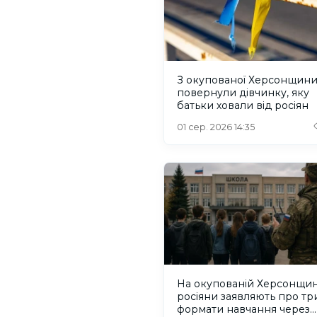
З окупованої Херсонщин
повернули дівчинку, яку
батьки ховали від росіян
01 сер. 2026 14:35
На окупованій Херсонщин
росіяни заявляють про тр
формати навчання через