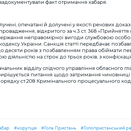
задокументували факт отримання хабаря.
учені, опечатані й долучені у якості речових доказ
ровадження, відкритого за ч.3 ст. 368 «Прийняття 
держання неправомірної вигоди службовою особ
одексу України. Санкція статті передбачає позбав
 до десяти років з позбавленням права обіймати пе
ю діяльністю на строк до трьох років, з конфіскац
чальник відділу слідчого управління обласного гла
вирішується питання щодо затримання чиновниці т
порядку ст.208 Кримінального процесуального код
абар
#корупція
#Гола Пристань
#Голопристанський р