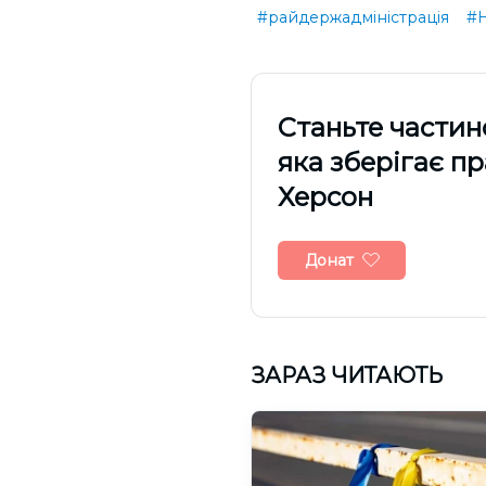
#райдержадміністрація
#Н
Cтаньте частин
яка зберігає п
Херсон
Донат
ЗАРАЗ ЧИТАЮТЬ