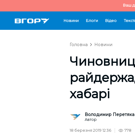
Ваш д
Новини
Блоги
Відео
Текст
Головна
Новини
Чиновниц
райдержад
хабарі
Володимир Перетяка
Автор
18 березня 2019 12:36
778