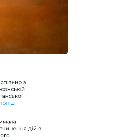
 спільно з
рсонській
танської
поліції
римала
 вчинення дій в
чого