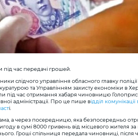
 під час передачі грошей.
ники слідчого управління обласного главку поліції
куратурою та Управлінням захисту економіки в Хе
али під час отримання хабаря чиновницю Голоприс
ної адміністрації. Про це пише в
ідділ комунікації 
ласт
і.
сама, а через посередницю, яка безпосередньо от
году в сумі 8000 гривень від місцевого жителя за
нього. Гроші спільниця передала чиновниці, після 