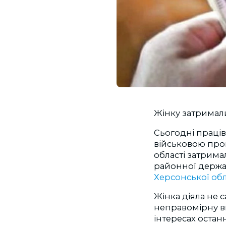
Жінку затримали
Сьогодні праців
військовою про
області затрим
районної держав
Херсонської об
Жінка діяла не 
неправомірну ви
інтересах остан