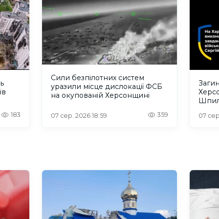
Сили безпілотних систем
ть
Загин
уразили місце дислокації ФСБ
ів
Херс
на окупованій Херсонщині
Шпил
відбу
183
359
07 сер. 2026 18:59
07 сер