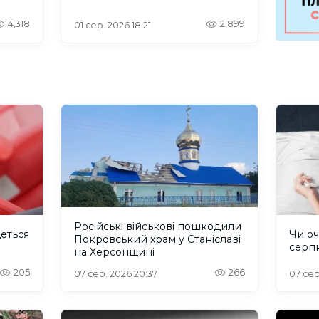
4,318
2,899
01 сер. 2026 18:21
Російські військові пошкодили
деться
Чи оч
Покровський храм у Станіславі
серп
на Херсонщині
205
266
07 сер. 2026 20:37
07 сер