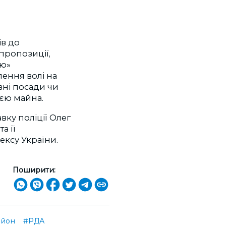
ів до
пропозиції,
ою»
лення волі на
вні посади чи
ією майна.
вку поліції Олег
а її
ексу України.
Поширити:
айон
#РДА