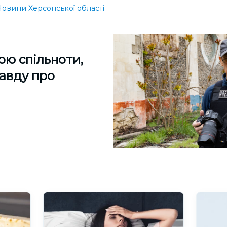
овини Херсонської області
ою спільноти,
равду про