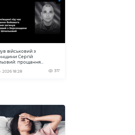
ув військовий з
онщини Сергій
ьовий: прощання
деться на Одещині
317
. 2026 18:28