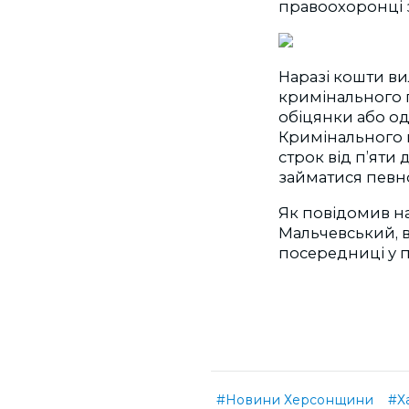
правоохоронці 
Наразі кошти вил
кримінального п
обіцянки або о
Кримінального к
строк від п’яти
займатися певно
Як повідомив на
Мальчевський, 
посередниці у 
#Новини Херсонщини
#Х