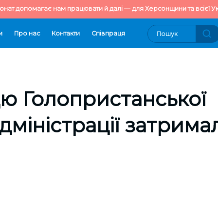
онат допомагає нам працювати й далі — для Херсонщини та всієї Ук
и
Про нас
Контакти
Cпівпраця
ю Голопристанської
міністрації затрима