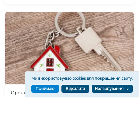
Ми використовуємо cookies для покращення сайту.
Приймаю
Відхилити
Налаштування
Оренда житла та втрата майна залишаються
головними проблемами ВПО з Херсонщини
85
19:22
Читати ще