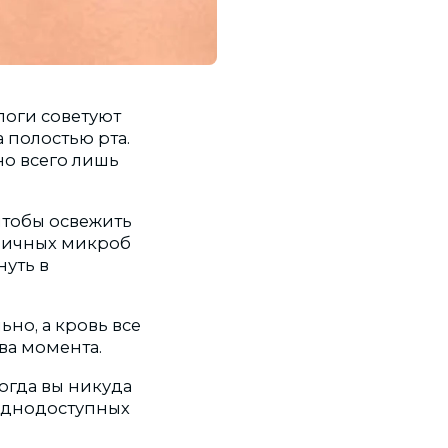
логи советуют
 полостью рта.
но всего лишь
чтобы освежить
зличных микроб
нуть в
ьно, а кровь все
ва момента.
когда вы никуда
руднодоступных