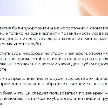
 десна были здоровыми и не кровоточили, стомато
ие только на один аспект – правильность ухода за
ие дополнительные лекарства или витамины, важ
время чистить зубы.
стить зубы необходимо утром и вечером. Утром – 
на, а вечером – чтобы очистить полость рта от ра
акже на протяжении восьми часов дать зубам отдох
оте.
, что правильно чистите зубы и делаете это тщател
 времени появляется, обратите внимание еще на д
зубная нить. Ей следует пользоваться по вечерам, 
 С помощью нити можно убрать остатки пищи в т
х.