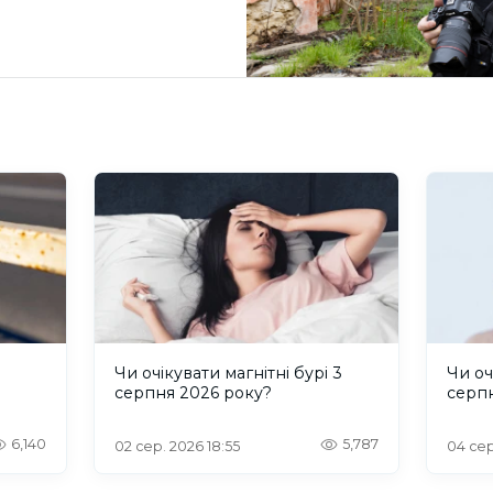
и
Чи очікувати магнітні бурі 3
Чи оч
серпня 2026 року?
серп
6,140
5,787
02 сер. 2026 18:55
04 сер