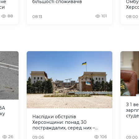
 не
більшості споживачів
Омбу
си
Херс
300 
88
101
08:13
08:00
З 1 в
ВА
зарпл
ку
студ
Наслідки обстрілів
Херсонщини: понад 30
постраждалих, серед них –
дитина
26
106
09:06
09:00