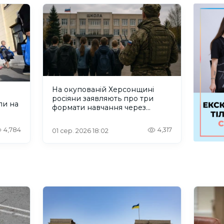
На окупованій Херсонщині
росіяни заявляють про три
ли на
формати навчання через
проблеми зі світлом та
інтернетом
4,784
4,317
01 сер. 2026 18:02