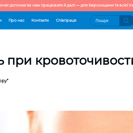
онат допомагає нам працювати й далі — для Херсонщини та всієї Ук
и
Про нас
Контакти
Cпівпраця
ь при кровоточивост
ору"