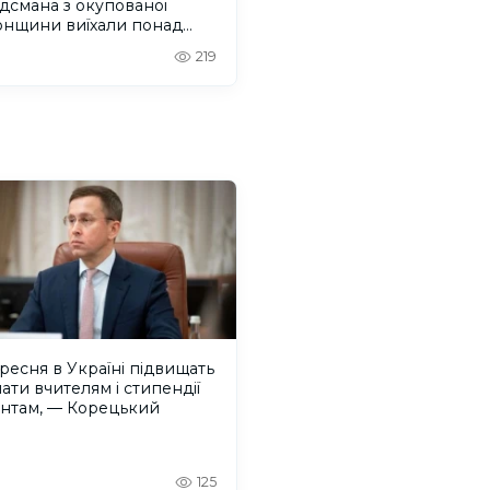
дсмана з окупованої
онщини виїхали понад
людей
219
ересня в Україні підвищать
ати вчителям і стипендії
ентам, — Корецький
125