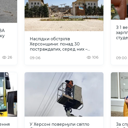
З 1 в
ВА
зарпл
ку
студ
Наслідки обстрілів
Херсонщини: понад 30
постраждалих, серед них –
дитина
26
106
09:06
09:00
ення
У Херсоні повернули світло
За с