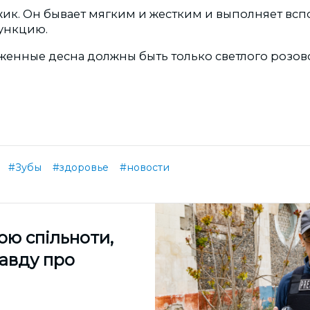
жик. Он бывает мягким и жестким и выполняет вс
ункцию.
женные десна должны быть только светлого розово
#Зубы
#здоровье
#новости
ою спільноти,
равду про