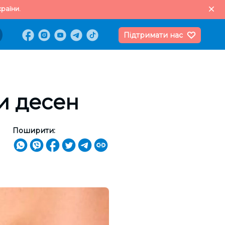
раїни.
Підтримати нас
и десен
Поширити: