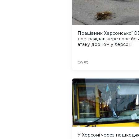
Працівник Херсонської О
постраждав через російсь
атаку дроном у Херсоні
09:53
У Херсоні через пошкодж