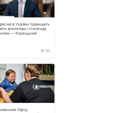
ересня в Україні підвищать
ати вчителям і стипендії
ентам, — Корецький
125
приянням Офісу