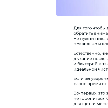
Для того чтобы
обратить вниман
Не нужны никак
правильно и во
Естественно, чи
дыхание после с
и бактерий, а т
идеальной чист
Если вы уверены
равно время от
Во-первых, это 
не торопитесь.
для щетки места