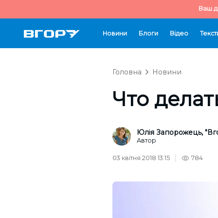
Ваш д
Новини
Блоги
Відео
Текст
Головна
Новини
Что делат
Юлія Запорожець, "Вг
Автор
03 квітня 2018 13:15
784