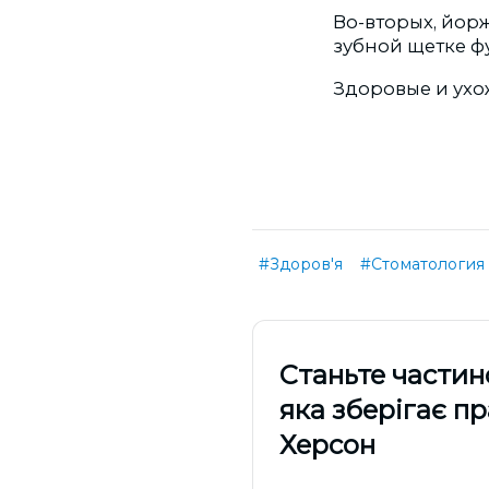
Во-вторых, йор
зубной щетке ф
Здоровые и ухо
#Здоров'я
#Стоматология
Cтаньте частин
яка зберігає п
Херсон