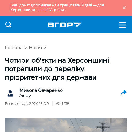
Ваш донат допомагає нам працювати й далі — для
Херсонщини та всієї України.
Головна
Новини
Чотири об'єкти на Херсонщині
потрапили до переліку
пріоритетних для держави
Микола Овчаренко
Автор
19 листопада 2020 13:00
1,138