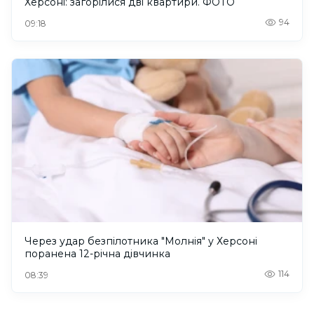
Херсоні: загорілися дві квартири. ФОТО
94
09:18
Через удар безпілотника "Молнія" у Херсоні
поранена 12-річна дівчинка
114
08:39