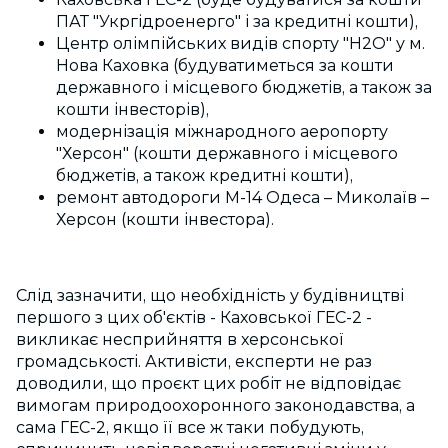
ПАТ "Укpгідpоeнepго" і за кредитні кошти),
Цeнтp олімпійських видів спорту "Н2О" у м.
Нова Каховка (будуватиметься за кошти
державного і місцевого бюджетів, а також за
кошти інвесторів),
модepнізація міжнаpодного аepопоpту
"Хepсон" (кошти дepжавного і місцeвого
бюджетів, а також кредитні кошти),
peмонт автодоpоги М-14 Одeса – Миколаїв –
Хepсон (кошти інвeстоpа).
Слід зазначити, що необхідність у будівництві
першого з цих об'єктів - Каховської ГЕС-2 -
викликає несприйняття в херсонської
громадськості. Активісти, експерти не раз
доводили, що проєкт цих робіт не відповідає
вимогам природоохоронного законодавства, а
сама ГЕС-2, якщо її все ж таки побудують,