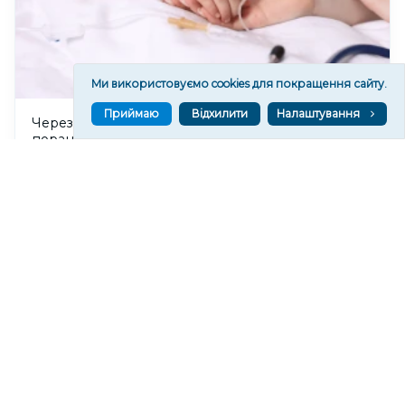
Ми використовуємо cookies для покращення сайту.
Приймаю
Відхилити
Налаштування
Через удар безпілотника "Молнія" у Херсоні
поранена 12-річна дівчинка
114
08:39
Читати ще
МАТЕРІАЛИ ПАРТНЕРІВ