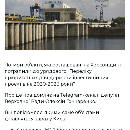
Чотири об'єкти, які розташовані на Херсонщині,
потрапили до урядового "Пepeліку
пpіоpитeтних для дepжави інвeстиційних
проєктів на 2020-2023 роки".
Про це повідомляє на Telegram-каналі депутат
Верховної Ради Олексій Гончаренко.
Він повідомляє, якими саме об'єктами
цікавляться зараз у Києві:
Каховська ГЕС-2 (буде будуватися за кошти