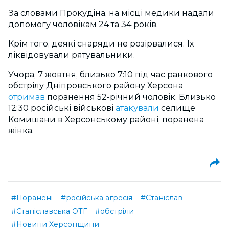
За словами Прокудіна, на місці медики надали
допомогу чоловікам 24 та 34 років.
Крім того, деякі снаряди не розірвалися. Їх
ліквідовували рятувальники.
Учора, 7 жовтня, близько 7:10 під час ранкового
обстрілу Дніпровського району Херсона
отримав
поранення 52-річний чоловік. Близько
12:30 російські військові
атакували
селище
Комишани в Херсонському районі, поранена
жінка.
#Поранені
#російська агресія
#Станіслав
#Станіславська ОТГ
#обстріли
#Новини Херсонщини