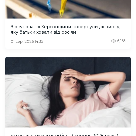
З окупованої Херсонщини повернули дівчинку,
яку батьки ховали від росіян
6,165
01 сер. 2026 14:35
Чи очікувати магнітні бурі 3 серпня 2026 року?