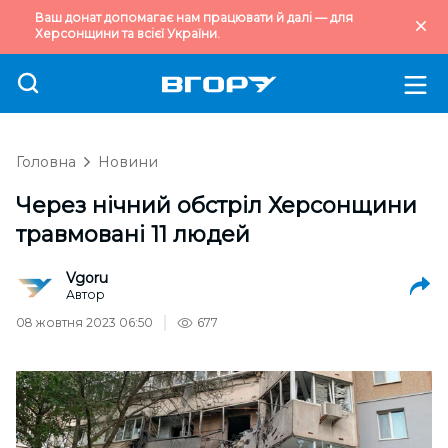
Ваш донат допомагає нам працювати й далі — для
Херсонщини та всієї України.
Головна
Новини
Через нічний обстріл Херсонщини
травмовані 11 людей
Vgoru
Автор
08 жовтня 2023 06:50
677