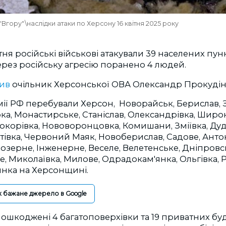
гору"\наслідки атаки по Херсону 16 квітня 2025 року
тня російські військові атакували 39 населених пун
рез російську агресію поранено 4 людей.
мив
очільник Херсонської ОВА Олександр Прокудін
ії РФ перебували Херсон, Новорайськ, Берислав, З
рка, Монастирське, Станіслав, Олександрівка, Широк
окорівка, Нововоронцовка, Комишани, Зміївка, Ду
івка, Червоний Маяк, Новоберислав, Садове, Антон
зерне, Інженерне, Веселе, Велетенське, Дніпровсь
е, Миколаївка, Милове, Одрадокам'янка, Ольгівка, Р
гинка на Херсонщині.
к бажане джерело в Google
пошкоджені 4 багатоповерхівки та 19 приватних буд