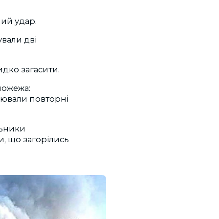
ий удар.
ували дві
идко загасити.
пожежа:
днювали повторні
льники
и, що загорілись