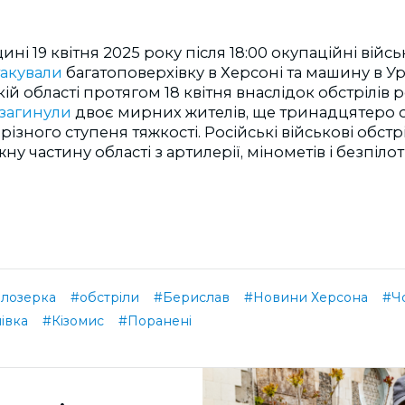
ні 19 квітня 2025 року після 18:00 окупаційні війсь
такували
багатоповерхівку в Херсоні та машину в 
ій області протягом 18 квітня внаслідок обстрілів 
загинули
двоє мирних жителів, ще тринадцятеро
ізного ступеня тяжкості. Російські військові обст
у частину області з артилерії, мінометів і безпіло
ілозерка
#обстріли
#Берислав
#Новини Херсона
#Ч
івка
#Кізомис
#Поранені