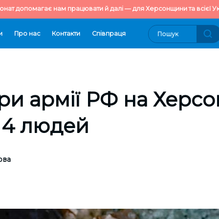
онат допомагає нам працювати й далі — для Херсонщини та всієї Ук
и
Про нас
Контакти
Cпівпраця
ри армії РФ на Херс
 4 людей
ова