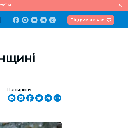
раїни.
Підтримати нас
онщині
Поширити: