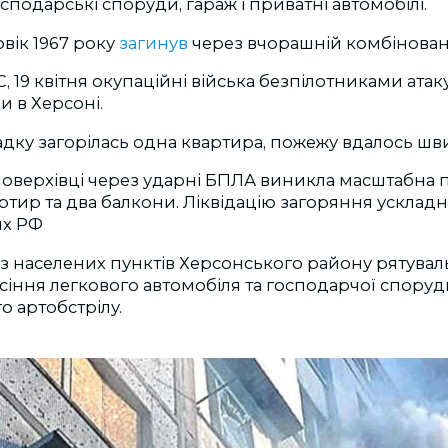
сподарські споруди, гараж і приватні автомобілі.
овік 1967 року
загинув
через вчорашній комбінован
, 19 квітня окупаційні війська безпілотниками атак
ки в Херсоні.
дку загорілась одна квартира, пожежу вдалось шв
поверхівці через ударні БПЛА виникла масштабна 
артир та два балкони. Ліквідацію загоряння ускла
их РФ
 з населених пунктів Херсонського району рятува
сіння легкового автомобіля та господарчої споруд
о артобстрілу.