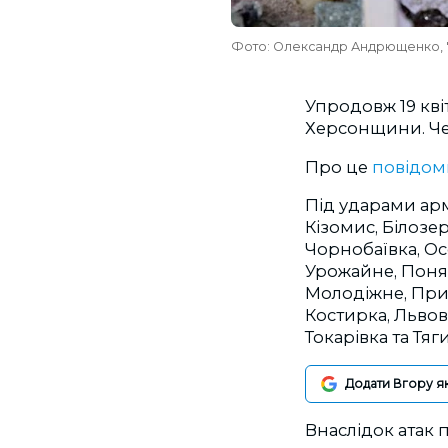
Фото: Олександр Андрющенко, "В
Упродовж 19 кві
Херсонщини. Че
Про це
повідо
Під ударами арм
Кізомис, Білозе
Чорнобаївка, Ос
Урожайне, Понят
Молодіжне, Прио
Костирка, Львов
Токарівка та Тя
Додати Вгору я
Внаслідок атак 