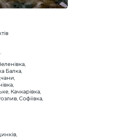
ктів
.
еленівка,
а Балка,
дчани,
івка,
ке, Качкарівка,
озлив, Софіївка,
инків,