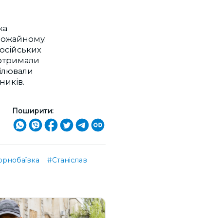
ка
Урожайному.
російських
 отримали
рілювали
тників.
Поширити:
орнобаївка
#Станіслав