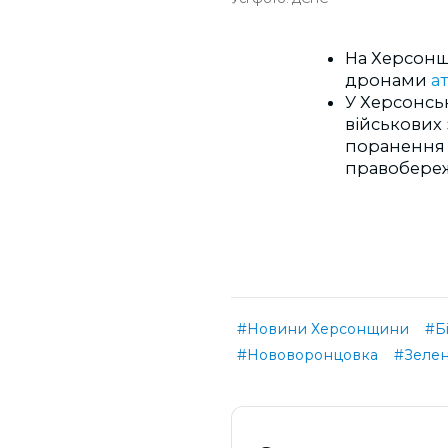
На Херсонщи
дронами
а
У Херсонськ
військових
поранення р
правобережн
#Новини Херсонщини
#Б
#Нововоронцовка
#Зелен