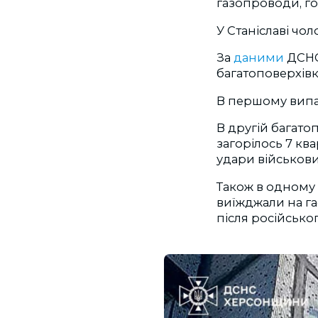
газопроводи, го
У Станіславі чол
За
даними
ДСНС
багатоповерхів
В першому випа
В другій багато
загорілось 7 кв
удари військов
Також в одному
виїжджали на га
після російськог