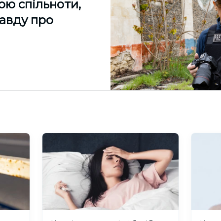
ою спільноти,
равду про