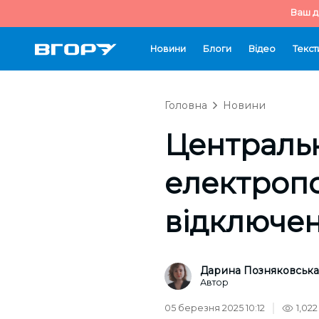
Ваш д
Новини
Блоги
Відео
Текст
Головна
Новини
Центральн
електропо
відключе
Дарина Позняковська
Автор
05 березня 2025 10:12
1,022