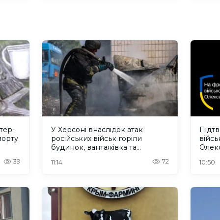
тер-
У Херсоні внаслідок атак
Підт
морту
російських військ горіли
війс
будинок, вантажівка та
Олек
нежитлова будівля. ФОТО
39
72
11:14
10:50