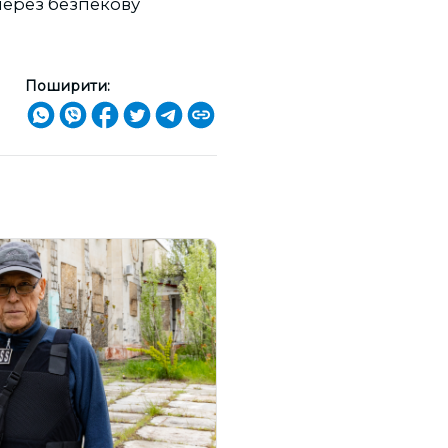
через безпекову
Поширити: