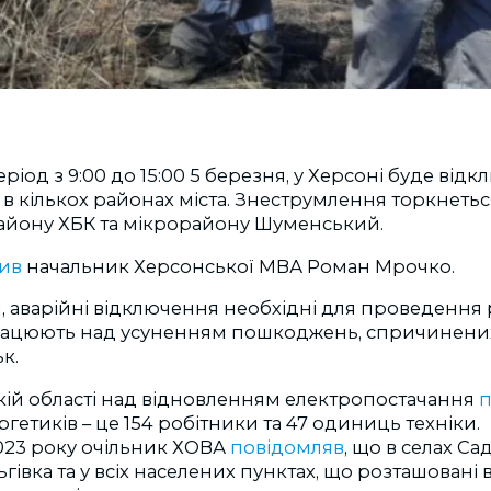
ріод з 9:00 до 15:00 5 березня, у Херсоні буде від
в кількох районах міста. Знеструмлення торкнеть
району ХБК та мікрорайону Шуменський.
ив
начальник Херсонської МВА Роман Мрочко.
и, аварійні відключення необхідні для проведенн
 працюють над усуненням пошкоджень, спричинен
к.
кій області над відновленням електропостачання
гетиків – це 154 робітники та 47 одиниць техніки.
2023 року очільник ХОВА
повідомляв
, що в селах Са
ьгівка та у всіх населених пунктах, що розташовані