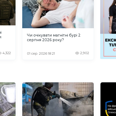
і
Чи очікувати магнітні бурі 2
и
серпня 2026 року?
4,322
2,902
01 сер. 2026 18:21