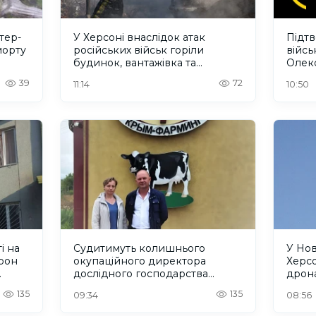
тер-
У Херсоні внаслідок атак
Підт
морту
російських військ горіли
війс
будинок, вантажівка та
Олек
нежитлова будівля. ФОТО
39
72
11:14
10:50
і на
Судитимуть колишнього
У Но
рон
окупаційного директора
Херсо
дослідного господарства
дрона
"Асканійське" на Херсонщині
шест
135
135
09:34
08:56