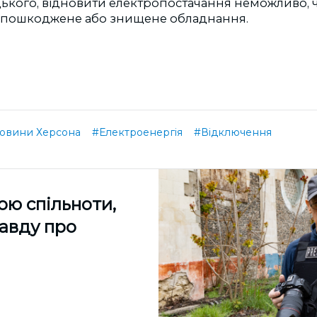
цького, відновити електропостачання неможливо, 
а пошкоджене або знищене обладнання.
овини Херсона
#Електроенергія
#Відключення
ою спільноти,
равду про