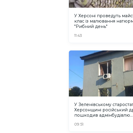
У Херсоні проведуть майс
клас із малювання натюр
"Рибний день"
11:43
У Зеленівському старостат
Херсонщині російський д
пошкодив адмінбудівлю.
ФОТО
09:51