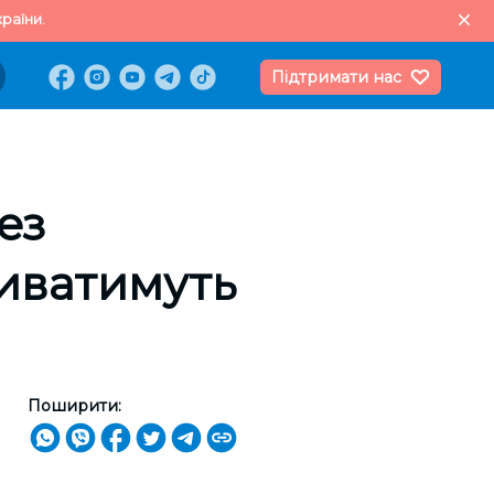
раїни.
Підтримати нас
ез
риватимуть
Поширити: