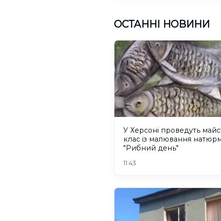
ОСТАННІ НОВИНИ
У Херсоні проведуть майс
клас із малювання натюр
"Рибний день"
11:43