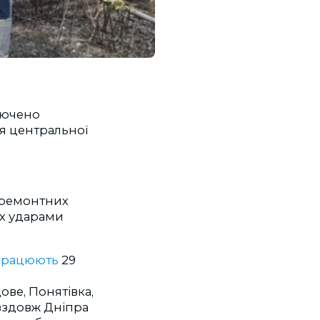
ключено
ся центральної
я ремонтних
их ударами
працюють
29
дове, Понятівка,
 вздовж Дніпра