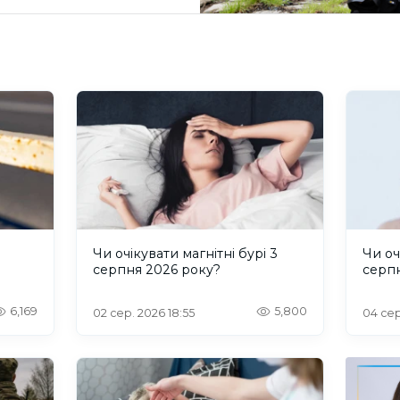
и
Чи очікувати магнітні бурі 3
Чи оч
серпня 2026 року?
серп
6,169
5,800
02 сер. 2026 18:55
04 сер