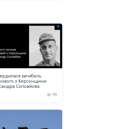
вердилася загибель
ькового з Херсонщини
сандра Соловйова
119