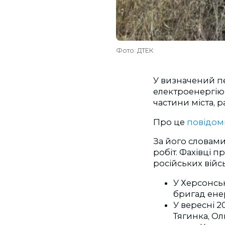
Фото: ДТЕК
У визначений пе
електроенергію 
частини міста, 
Про це
повідом
За його словам
робіт. Фахівці
російських війсь
У Херсонсь
бригад енер
У вересні 
Тягинка, Ол