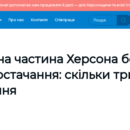
онат допомагає нам працювати й далі — для Херсонщини та всієї Ук
и
Про нас
Контакти
Cпівпраця
а частина Херсона б
стачання: скільки т
ння