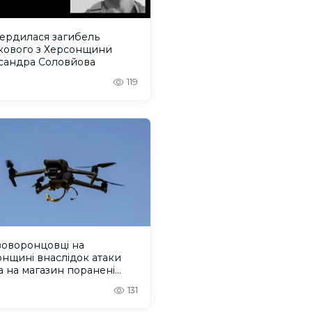
вердилася загибель
ькового з Херсонщини
сандра Соловйова
119
воворонцовці на
нщині внаслідок атаки
 на магазин поранені
еро людей. ОНОВЛЕНО
131