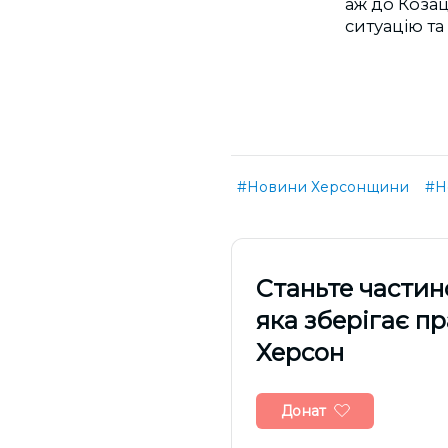
аж до Коза
ситуацію т
#Новини Херсонщини
#Н
Cтаньте частин
яка зберігає п
Херсон
Донат