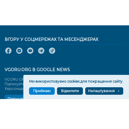
ВГОРУ У СОЦМЕРЕЖАХ ТА МЕСЕНДЖЕРАХ
VGORU.ORG В GOOGLE NEWS
VGORU.ORG в GOOGLE NEWS
Ми використовуємо cookies для покращення сайту.
Підписуйтеся, щоб знати останні новини Херсона та
Херсонщини сьогодні
Приймаю
Відхилити
Налаштування
Підписатися
СТОРІНКИ
Новини
Тексти