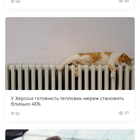
63
19:46
У Херсоні готовність теплових мереж становить
близько 45%.
97
19:32