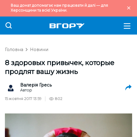
Ваш донат допомагає нам працювати й далі — для
Херсонщини та всієї України.
Головна
Новини
8 здоровых привычек, которые
продлят вашу жизнь
Валерія Гресь
Автор
15 жовтня 2017 13:59
802