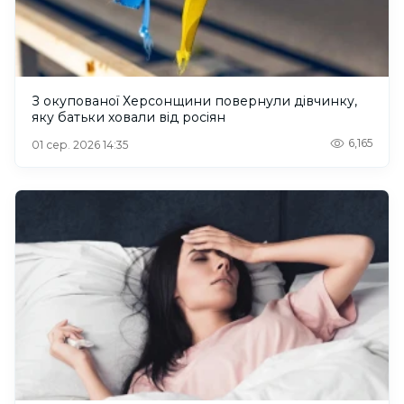
З окупованої Херсонщини повернули дівчинку,
яку батьки ховали від росіян
6,165
01 сер. 2026 14:35