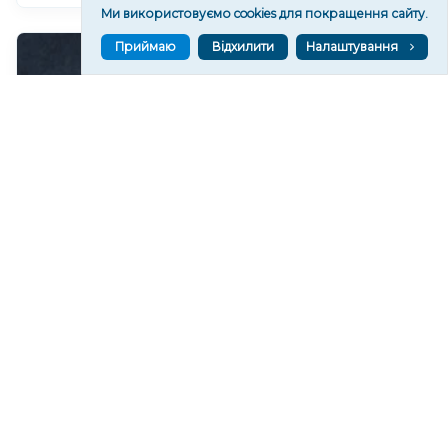
Ми використовуємо cookies для покращення сайту.
Приймаю
Відхилити
Налаштування
Чи очікувати магнітні бурі 8 серпня 2026 року?
789
07 сер. 2026 19:52
Читати ще