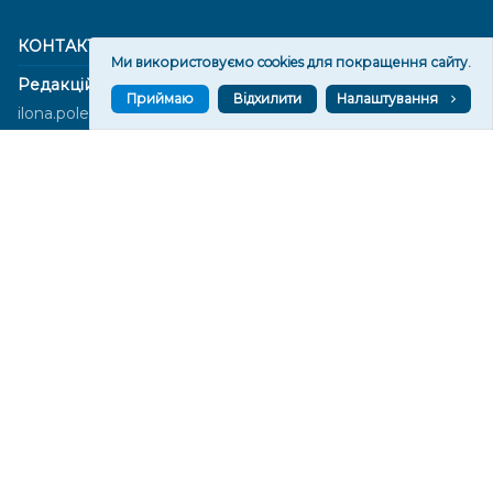
КОНТАКТИ
Ми використовуємо cookies для покращення сайту.
Редакційний відділ:
Приймаю
Відхилити
Налаштування
ilona.polesova@gmail.com
vgorunews@gmail.com
lvgoru@gmail.com
team@vgoru.org
Відділ продажів:
partnership@vgoru.org
oleksiylehen@vgoru.org
Засновник медіа «Вгору» Благодійна організація «Фонд
милосердя та здоров'я», ознака неприбутковості - 0036 згідно з
рішенням № 17210346001335 від 06.12.2016 року. Код ЄДРПОУ:
01497439. Основна діяльність – захист прав людини, кампанії