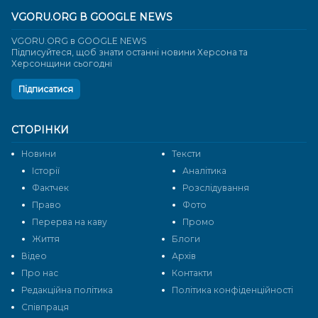
VGORU.ORG В GOOGLE NEWS
VGORU.ORG в GOOGLE NEWS
Підписуйтеся, щоб знати останні новини Херсона та
Херсонщини сьогодні
Підписатися
СТОРІНКИ
Новини
Тексти
Історії
Аналітика
Фактчек
Розслідування
Право
Фото
Перерва на каву
Промо
Життя
Блоги
Відео
Архів
Про нас
Контакти
Редакційна політика
Політика конфіденційності
Cпівпраця