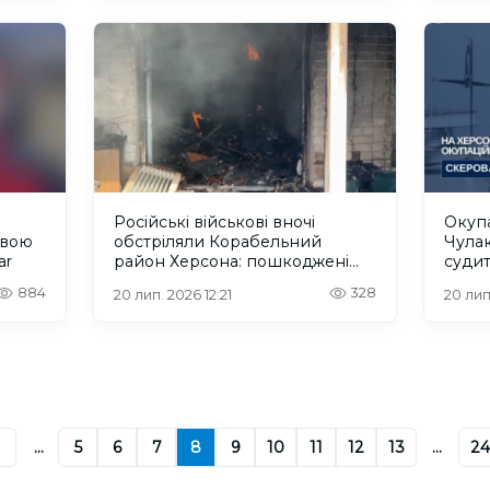
Російські військові вночі
Окупа
овою
обстріляли Корабельний
Чулак
ar
район Херсона: пошкоджені
судит
будинок, гараж та авто. ВІДЕО
884
328
20 лип. 2026 12:21
20 лип
...
5
6
7
8
9
10
11
12
13
...
2