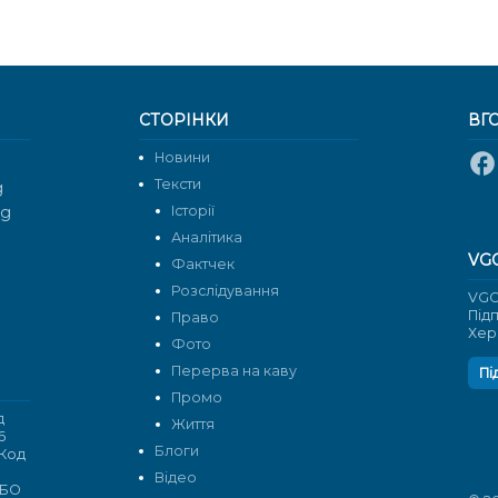
СТОРІНКИ
ВГ
Новини
Тексти
g
rg
Історії
Аналітика
VG
Фактчек
Розслідування
VGO
Під
Право
Хер
Фото
Перерва на каву
Пі
Промо
д
Життя
6
Блоги
 Код
Відео
 БО