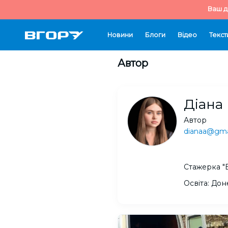
Ваш д
Новини
Блоги
Відео
Текст
Автор
Діана
Автор
dianaa@gma
Стажерка "В
Освіта: Дон