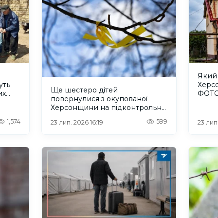
и
Який 
уть
Херсо
Ще шестеро дітей
их
ФОТ
повернулися з окупованої
Херсонщини на підконтрольну
територію
1,574
599
23 лип. 2026 16:19
23 лип