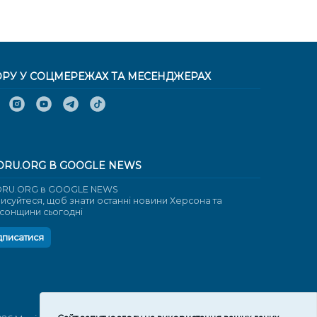
ОРУ У СОЦМЕРЕЖАХ ТА МЕСЕНДЖЕРАХ
ORU.ORG В GOOGLE NEWS
RU.ORG в GOOGLE NEWS
писуйтеся, щоб знати останні новини Херсона та
сонщини сьогодні
дписатися