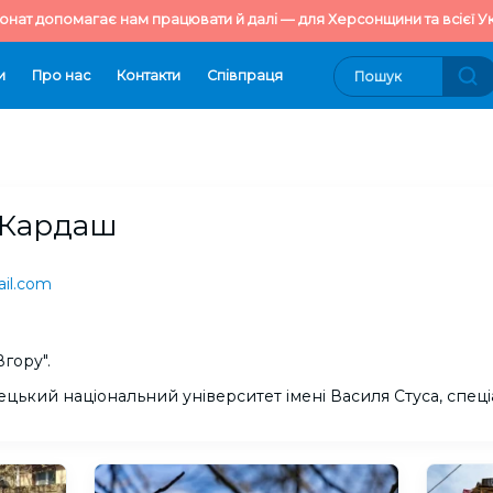
онат допомагає нам працювати й далі — для Херсонщини та всієї Ук
и
Про нас
Контакти
Cпівпраця
 Кардаш
il.com
гору".
ецький національний університет імені Василя Стуса, спеці