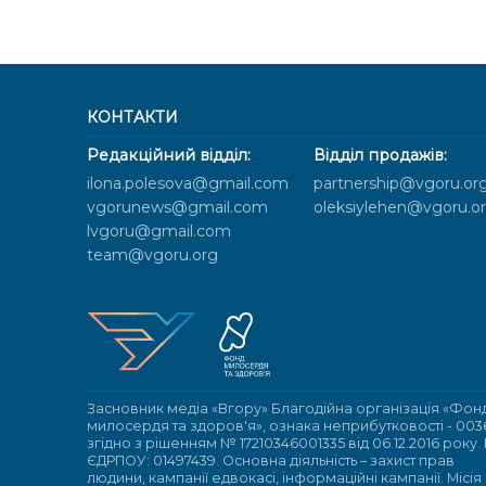
КОНТАКТИ
Редакційний відділ:
Відділ продажів:
ilona.polesova@gmail.com
partnership@vgoru.or
vgorunews@gmail.com
oleksiylehen@vgoru.o
lvgoru@gmail.com
team@vgoru.org
Засновник медіа «Вгору» Благодійна організація «Фон
милосердя та здоров'я», ознака неприбутковості - 003
згідно з рішенням № 17210346001335 від 06.12.2016 року.
ЄДРПОУ: 01497439. Основна діяльність – захист прав
людини, кампанії едвокасі, інформаційні кампанії. Місія