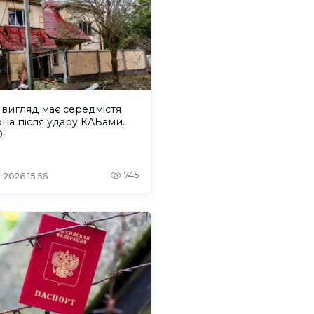
вигляд має середмістя
на після удару КАБами.
О
745
. 2026 15:56