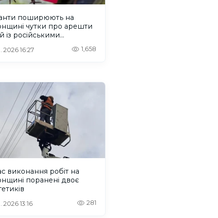
анти поширюють на
онщині чутки про арешти
 із російськими
ртами після деокупації
1,658
. 2026 16:27
ас виконання робіт на
онщині поранені двоє
етиків
281
. 2026 13:16