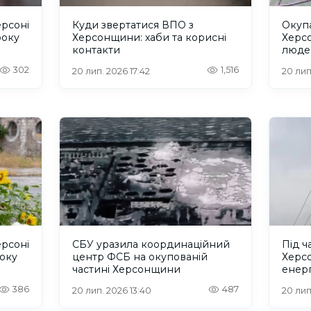
ерсоні
Куди звертатися ВПО з
Окуп
року
Херсонщини: хаби та корисні
Херс
контакти
людей
паспо
302
1,516
20 лип. 2026 17:42
20 лип
ерсоні
СБУ уразила координаційний
Під ч
року
центр ФСБ на окупованій
Херс
частині Херсонщини
енерг
386
487
20 лип. 2026 13:40
20 лип