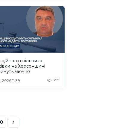
ційного очільника
івки на Херсонщині
имуть заочно
355
. 2026 11:39
40