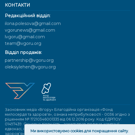
КОНТАКТИ
Редакційний відділ:
ilona.polesova@gmail.com
vgorunews@gmail.com
lvgoru@gmail.com
team@vgoru.org
Відділ продажів:
partnership@vgoru.org
oleksiylehen@vgoru.org
Засновник медіа «Вгору» Благодійна організація «Фонд
милосердя та здоров'я», ознака неприбутковості - 0036 згідно з
рішенням № 17210346001335 від 06.12.2016 року. Код ЄДРПОУ:
01497439. Основна діяльність – захист прав людини, кампанії
едвокасі, інформаційні кампанії. Місія БО «Фонд милосердя та
Ми використовуємо cookies для покращення сайту.
здоров’я» – сприяти зміцненню поваги до людської гідності та