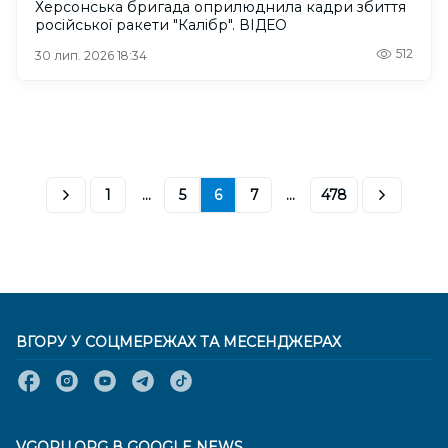
Херсонська бригада оприлюднила кадри збиття
російської ракети "Калібр". ВІДЕО
512
30 лип. 2026 18:34
1
...
5
6
7
...
478
ВГОРУ У СОЦМЕРЕЖАХ ТА МЕСЕНДЖЕРАХ
VGORU.ORG В GOOGLE NEWS