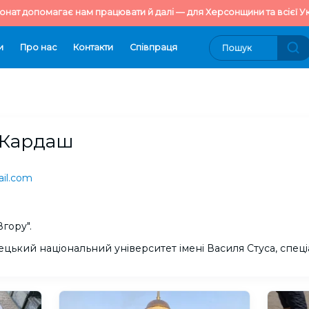
онат допомагає нам працювати й далі — для Херсонщини та всієї Ук
и
Про нас
Контакти
Cпівпраця
 Кардаш
il.com
гору".
ецький національний університет імені Василя Стуса, спеці