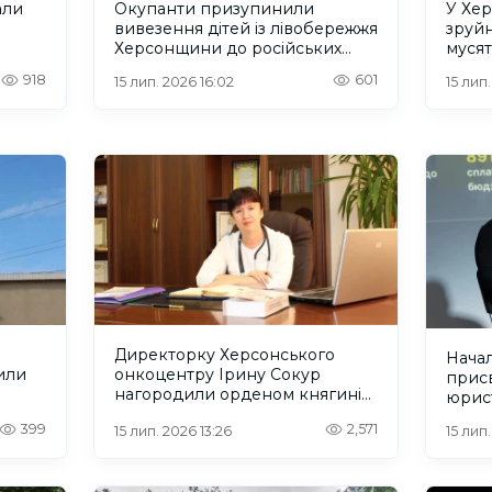
али
Окупанти призупинили
У Хер
вивезення дітей із лівобережжя
зруйн
Херсонщини до російських
мусят
 ГУР
таборів
тисяч
918
601
15 лип. 2026 16:02
15 лип.
Директорку Херсонського
Нача
или
онкоцентру Ірину Сокур
присв
нагородили орденом княгині
юрист
Ольги
399
2,571
15 лип. 2026 13:26
15 лип.