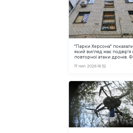
"Парки Херсона" показал
який вигляд має подвір'я 
повторної атаки дронів. 
17 лип. 2026 16:52