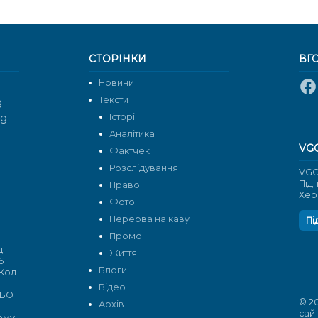
СТОРІНКИ
ВГ
Новини
Тексти
g
rg
Історії
Аналітика
VG
Фактчек
Розслідування
VGO
Під
Право
Хер
Фото
Перерва на каву
Пі
Промо
д
Життя
6
Блоги
 Код
Відео
 БО
© 2
Архів
сай
кому