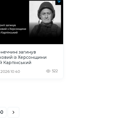
неччині загинув
ковий із Херсонщини
й Карпінський
522
. 2026 10:40
40