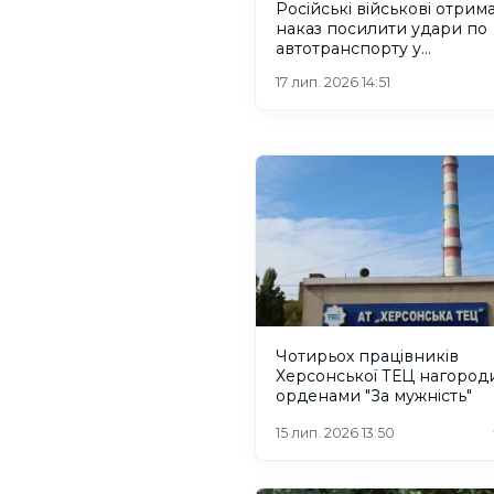
Російські військові отрим
наказ посилити удари по
автотранспорту у
прифронтових районах, –
17 лип. 2026 14:51
Чотирьох працівників
Херсонської ТЕЦ нагород
орденами "За мужність"
15 лип. 2026 13:50