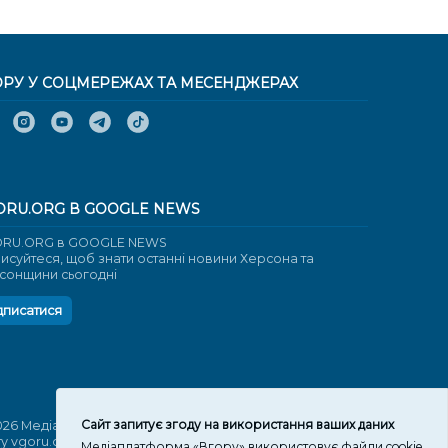
ОРУ У СОЦМЕРЕЖАХ ТА МЕСЕНДЖЕРАХ
ORU.ORG В GOOGLE NEWS
RU.ORG в GOOGLE NEWS
писуйтеся, щоб знати останні новини Херсона та
сонщини сьогодні
дписатися
Cайт запитує згоду на використання ваших даних
026 Медіаплатформа "Вгору". Використання матеріалів
ту vgoru.org лише за умови активного посилання на
Медіаплатформа «Вгору» використовує файли cookie