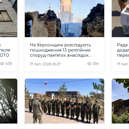
и
На Херсонщині розслідують
Рада
після
пошкодження 13 релігійних
додал
ФОТО
споруд-пам'яток внаслідок
перел
російської агресії
459
334
17 лип. 2026 16:27
17 лип.