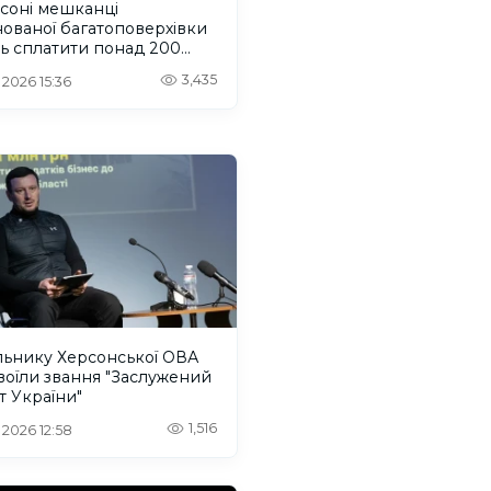
соні мешканці
ованої багатоповерхівки
ь сплатити понад 200
 гривень за експертизу
3,435
 2026 15:36
льнику Херсонської ОВА
оїли звання "Заслужений
 України"
1,516
 2026 12:58