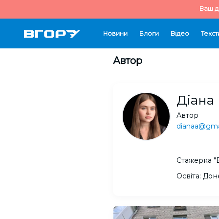
Ваш д
Новини
Блоги
Відео
Текст
Автор
Діана
Автор
dianaa@gma
Стажерка "В
Освіта: Дон