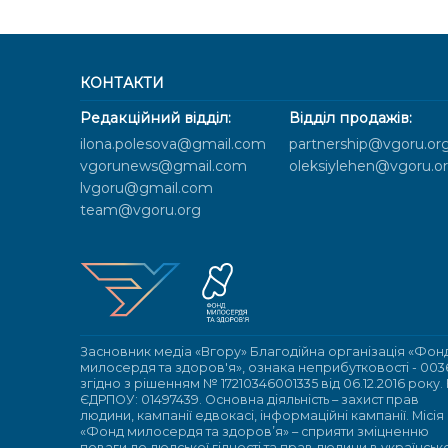
КОНТАКТИ
Редакційний відділ:
Відділ продажів:
ilona.polesova@gmail.com
partnership@vgoru.or
vgorunews@gmail.com
oleksiylehen@vgoru.o
lvgoru@gmail.com
team@vgoru.org
Засновник медіа «Вгору» Благодійна організація «Фон
милосердя та здоров'я», ознака неприбутковості - 003
згідно з рішенням № 17210346001335 від 06.12.2016 року.
ЄДРПОУ: 01497439. Основна діяльність – захист прав
людини, кампанії едвокасі, інформаційні кампанії. Місія
«Фонд милосердя та здоров’я» – сприяти зміцненню
поваги до людської гідності та прав людини в українсь