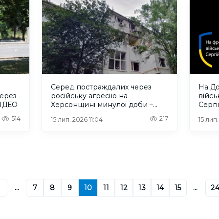
Серед постраждалих через
На До
через
російську агресію на
війсь
ВІДЕО
Херсонщині минулої доби –
Сергі
дитина та рятувальник
514
217
15 лип. 2026 11:04
15 лип
...
7
8
9
10
11
12
13
14
15
...
2