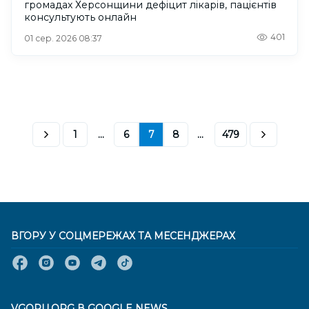
громадах Херсонщини дефіцит лікарів, пацієнтів
консультують онлайн
401
01 сер. 2026 08:37
1
...
6
7
8
...
479
ВГОРУ У СОЦМЕРЕЖАХ ТА МЕСЕНДЖЕРАХ
VGORU.ORG В GOOGLE NEWS