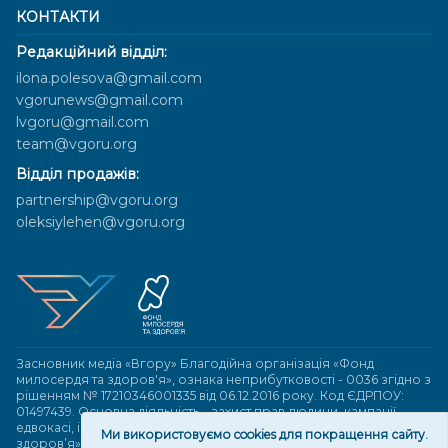
КОНТАКТИ
Редакційний відділ:
ilona.polesova@gmail.com
vgorunews@gmail.com
lvgoru@gmail.com
team@vgoru.org
Відділ продажів:
partnership@vgoru.org
oleksiylehen@vgoru.org
Засновник медіа «Вгору» Благодійна організація «Фонд
милосердя та здоров'я», ознака неприбутковості - 0036 згідно з
рішенням № 17210346001335 від 06.12.2016 року. Код ЄДРПОУ:
01497439. Основна діяльність – захист прав людини, кампанії
едвокасі, інформаційні кампанії. Місія БО «Фонд милосердя та
Ми використовуємо cookies для покращення сайту.
здоров’я» – сприяти зміцненню поваги до людської гідності та