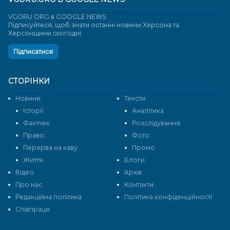
VGORU.ORG в GOOGLE NEWS
Підписуйтеся, щоб знати останні новини Херсона та
Херсонщини сьогодні
Підписатися
СТОРІНКИ
Новини
Тексти
Історії
Аналітика
Фактчек
Розслідування
Право
Фото
Перерва на каву
Промо
Життя
Блоги
Відео
Архів
Про нас
Контакти
Редакційна політика
Політика конфіденційності
Cпівпраця