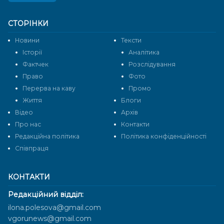
СТОРІНКИ
Новини
Тексти
Історії
Аналітика
Фактчек
Розслідування
Право
Фото
Перерва на каву
Промо
Життя
Блоги
Відео
Архів
Про нас
Контакти
Редакційна політика
Політика конфіденційності
Cпівпраця
КОНТАКТИ
Редакційний відділ:
ilona.polesova@gmail.com
vgorunews@gmail.com