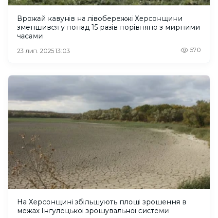
Врожай кавунів на лівобережжі Херсонщини
зменшився у понад 15 разів порівняно з мирними
часами
570
23 лип. 2025 13:03
На Херсонщині збільшують площі зрошення в
межах Інгулецької зрошувальної системи