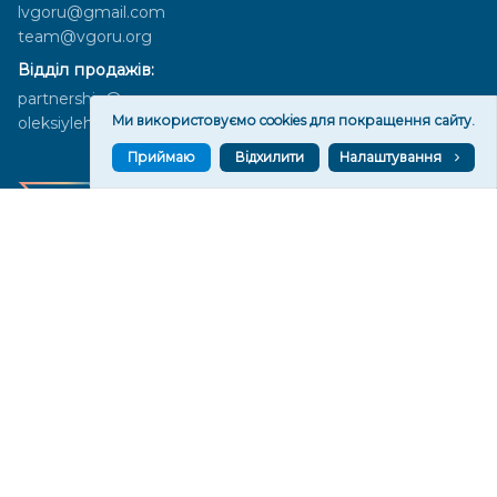
lvgoru@gmail.com
team@vgoru.org
Відділ продажів:
partnership@vgoru.org
Ми використовуємо cookies для покращення сайту.
oleksiylehen@vgoru.org
Приймаю
Відхилити
Налаштування
Засновник медіа «Вгору» Благодійна організація «Фонд
милосердя та здоров'я», ознака неприбутковості - 0036 згідно з
рішенням № 17210346001335 від 06.12.2016 року. Код ЄДРПОУ:
01497439. Основна діяльність – захист прав людини, кампанії
едвокасі, інформаційні кампанії. Місія БО «Фонд милосердя та
здоров’я» – сприяти зміцненню поваги до людської гідності та
прав людини в українському суспільстві, давати знання і надихати
громадян України на активні і відповідальні дії для реалізації
принципів верховенства права і утвердження демократичних
цінностей. Керівними органами БО «Фонд милосердя та
здоров’я» є: загальні збори та правління на чолі з головою
правління. Управління поточною діяльністю здійснює
виконавчий директор – Алла Тютюнник.