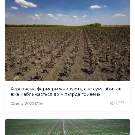
Херсонські фермери жнивують, але сума збитків
вже наближається до мільярда гривень
1,333
05 вер. 2025 17:54