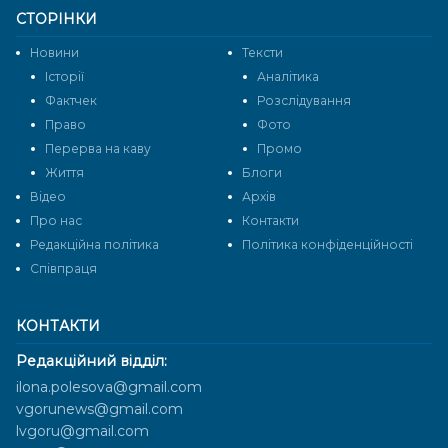
СТОРІНКИ
Новини
Тексти
Історії
Аналітика
Фактчек
Розслідування
Право
Фото
Перерва на каву
Промо
Життя
Блоги
Відео
Архів
Про нас
Контакти
Редакційна політика
Політика конфіденційності
Cпівпраця
КОНТАКТИ
Редакційний відділ:
ilona.polesova@gmail.com
vgorunews@gmail.com
lvgoru@gmail.com