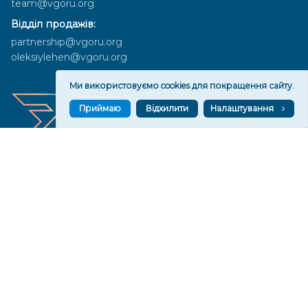
team@vgoru.org
Відділ продажів:
partnership@vgoru.org
oleksiylehen@vgoru.org
Ми використовуємо cookies для покращення сайту.
Приймаю
Відхилити
Налаштування
Засновник медіа «Вгору» Благодійна організація «Фонд
милосердя та здоров'я», ознака неприбутковості - 0036 згідно з
рішенням № 17210346001335 від 06.12.2016 року. Код ЄДРПОУ:
01497439. Основна діяльність – захист прав людини, кампанії
едвокасі, інформаційні кампанії. Місія БО «Фонд милосердя та
здоров’я» – сприяти зміцненню поваги до людської гідності та
прав людини в українському суспільстві, давати знання і надихати
громадян України на активні і відповідальні дії для реалізації
принципів верховенства права і утвердження демократичних
цінностей. Керівними органами БО «Фонд милосердя та
здоров’я» є: загальні збори та правління на чолі з головою
правління. Управління поточною діяльністю здійснює
виконавчий директор – Алла Тютюнник.