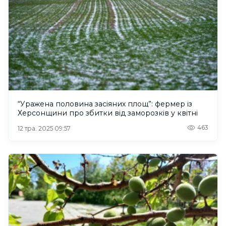
“Уражена половина засіяних площ”: фермер із
Херсонщини про збитки від заморозків у квітні
463
12 тра. 2025 09:57