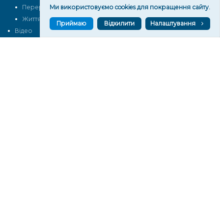
Ми використовуємо cookies для покращення сайту.
Перерва на каву
Промо
Життя
Блоги
Приймаю
Відхилити
Налаштування
Відео
Архів
Про нас
Контакти
Редакційна політика
Політика конфіденційності
Cпівпраця
КОНТАКТИ
Редакційний відділ:
ilona.polesova@gmail.com
vgorunews@gmail.com
lvgoru@gmail.com
team@vgoru.org
Відділ продажів:
partnership@vgoru.org
oleksiylehen@vgoru.org