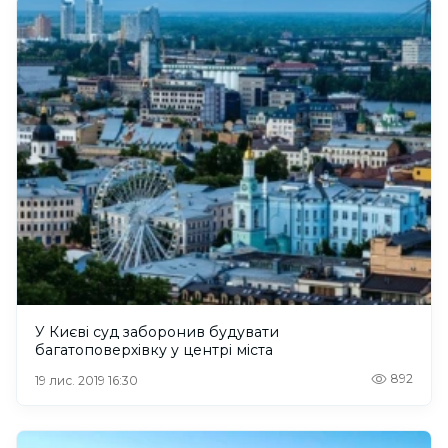
У Києві суд заборонив будувати
багатоповерхівку у центрі міста
892
19 лис. 2019 16:30