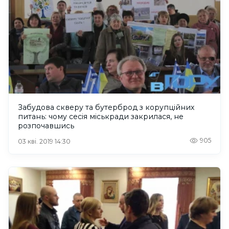
Забудова скверу та бутерброд з корупційних
питань: чому сесія міськради закрилася, не
розпочавшись
905
03 кві. 2019 14:30