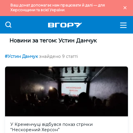
Ваш донат допомагає нам працювати й далі — для
Херсонщини та всієї України.
Новини за тегом: Устин Данчук
#Устин Данчук
знайдено 9 статті
У Кременчуці відбувся показ стрічки
“Нескорений Херсон”