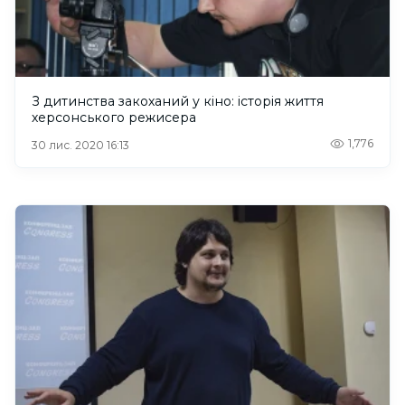
З дитинства закоханий у кіно: історія життя
херсонського режисера
1,776
30 лис. 2020 16:13