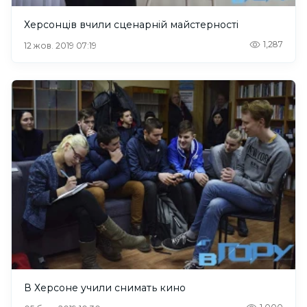
Херсонців вчили сценарній майстерності
1,287
12 жов. 2019 07:19
В Херсоне учили снимать кино