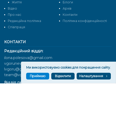
Життя
Блоги
Відео
Архів
Про нас
Контакти
Редакційна політика
Політика конфіденційності
Cпівпраця
КОНТАКТИ
Редакційний відділ:
ilona.polesova@gmail.com
vgorunews@gmail.com
Ми використовуємо cookies для покращення сайту.
lvgoru@gmail.com
team@vgoru.org
Приймаю
Відхилити
Налаштування
Відділ продажів:
partnership@vgoru.org
oleksiylehen@vgoru.org