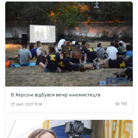
В Херсоні відбувся вечір кіномистецтв
953
27 лип. 2017 15:16