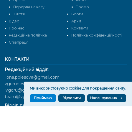
Перерва на каву
Промо
Життя
Блоги
Відео
Архів
Про нас
Контакти
Редакційна політика
Політика конфіденційності
Cпівпраця
КОНТАКТИ
Редакційний відділ:
ilona.polesova@gmail.com
vgorunews@gmail.com
Ми використовуємо cookies для покращення сайту.
lvgoru@gmail.com
team@vgoru.org
Приймаю
Відхилити
Налаштування
Відділ продажів:
partnership@vgoru.org
oleksiylehen@vgoru.org