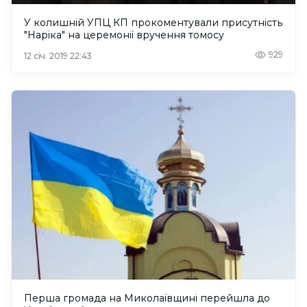
У колишній УПЦ КП прокоментували присутність
"Наріка" на церемонії вручення томосу
929
12 січ. 2019 22:43
Перша громада на Миколаївщині перейшла до