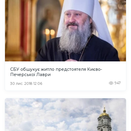
СБУ обшукує житло предстоятеля Києво-
Печерської Лаври
947
30 лис. 2018 12:06