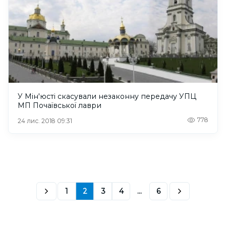
У Мін'юсті скасували незаконну передачу УПЦ
МП Почаївської лаври
778
24 лис. 2018 09:31
1
2
3
4
...
6