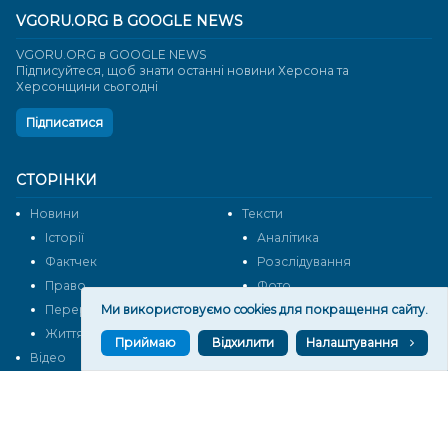
VGORU.ORG В GOOGLE NEWS
VGORU.ORG в GOOGLE NEWS
Підписуйтеся, щоб знати останні новини Херсона та
Херсонщини сьогодні
Підписатися
СТОРІНКИ
Новини
Тексти
Історії
Аналітика
Фактчек
Розслідування
Право
Фото
Ми використовуємо cookies для покращення сайту.
Перерва на каву
Промо
Життя
Блоги
Приймаю
Відхилити
Налаштування
Відео
Архів
Про нас
Контакти
Редакційна політика
Політика конфіденційності
Cпівпраця