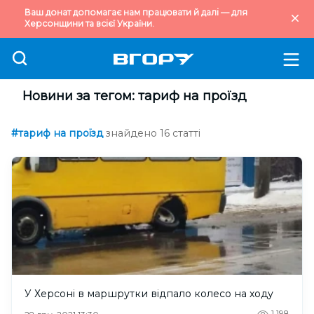
Ваш донат допомагає нам працювати й далі — для
Херсонщини та всієї України.
Новини за тегом: тариф на проїзд
#тариф на проїзд
знайдено 16 статті
У Херсоні в маршрутки відпало колесо на ходу
1,198