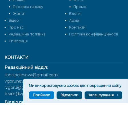
Перерва на каву
Промо
Життя
Блоги
Відео
Архів
Про нас
Контакти
Редакційна політика
Політика конфіденційності
Cпівпраця
КОНТАКТИ
Редакційний відділ:
ilona.polesova@gmail.com
vgorunews@gmail.com
Ми використовуємо cookies для покращення сайту.
lvgoru@gmail.com
team@vgoru.org
Приймаю
Відхилити
Налаштування
Відділ продажів:
partnership@vgoru.org
oleksiylehen@vgoru.org