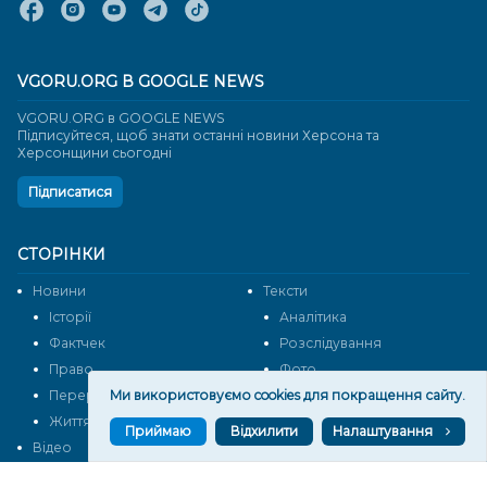
VGORU.ORG В GOOGLE NEWS
VGORU.ORG в GOOGLE NEWS
Підписуйтеся, щоб знати останні новини Херсона та
Херсонщини сьогодні
Підписатися
СТОРІНКИ
Новини
Тексти
Історії
Аналітика
Фактчек
Розслідування
Право
Фото
Перерва на каву
Ми використовуємо cookies для покращення сайту.
Промо
Життя
Блоги
Приймаю
Відхилити
Налаштування
Відео
Архів
Про нас
Контакти