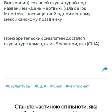
Висконсин) со своей скульптурой под
названием «День мёртвых» («Dia de los
Muertos»), посвящённой одноимённому
мексиканскому празднику.
Приз зрительских симпатий достался
скульптуре команды из Брекенриджа (США).
#Скульптуры
#США
#Снег
#чемпионат
Cтаньте частиною спільноти, яка