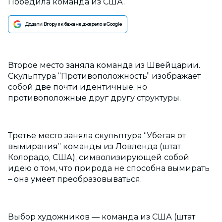
Победила команда из США.
Додати Вгору як бажане джерело в Google
Второе место заняла команда из Швейцарии.
Скульптура “Противоположность” изображает
собой две почти идентичные, но
противоположные друг другу структуры.
Третье место заняла скульптура “Убегая от
вымирания” команды из Ловленда (штат
Колорадо, США), символизирующей собой
идею о том, что природа не способна вымирать
– она умеет преобразовываться.
Выбор художников — команда из США (штат