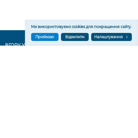
Ми використовуємо cookies для покращення сайту.
Приймаю
Відхилити
Налаштування
ВГОРУ У СОЦМЕРЕЖАХ ТА МЕСЕНДЖЕРАХ
VGORU.ORG В GOOGLE NEWS
VGORU.ORG в GOOGLE NEWS
Підписуйтеся, щоб знати останні новини Херсона та
Херсонщини сьогодні
Підписатися
СТОРІНКИ
Новини
Тексти