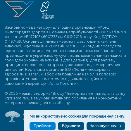
Засновник медіа «Вгору» Благодійна організація «Фонд
милосердя та здоров'я», ознака неприбутковості - 0036 згідно з
рішенням № 17210346001335 від 06.12.2016 року. Код ЄДРПОУ:
01497439. Основна діяльність – захист прав людини, кампанії
едвокасі, інформаційні кампанії. Місія БО «Фонд милосердя та
здоров’я» – сприяти зміцненню поваги до людської гідності та
прав людини в українському суспільстві, давати знання і надихати
громадян України на активні і відповідальні дії для реалізації
принципів верховенства права і утвердження демократичних
цінностей. Керівними органами БО «Фонд милосердя та
здоров’я» є: загальні збори та правління на чолі з головою
правління. Управління поточною діяльністю здійснює
виконавчий директор – Алла Тютюнник.
© 2026 Медіаплатформа "Вгору". Використання матеріалів сайту
vgoru.org лише за умови активного посилання на конкретний
матеріал не нижче другого абзацу.
Розробка та підтримка веб-сайту
Ми використовуємо cookies для покращення сайту.
Great People
Приймаю
Відхилити
Налаштування