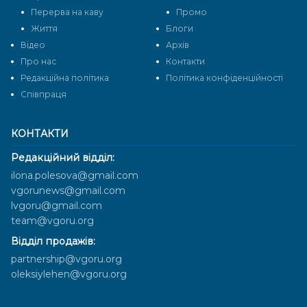
Перерва на каву
Промо
Життя
Блоги
Відео
Архів
Про нас
Контакти
Редакційна політика
Політика конфіденційності
Cпівпраця
КОНТАКТИ
Редакційний відділ:
ilona.polesova@gmail.com
vgorunews@gmail.com
lvgoru@gmail.com
team@vgoru.org
Відділ продажів:
partnership@vgoru.org
oleksiylehen@vgoru.org