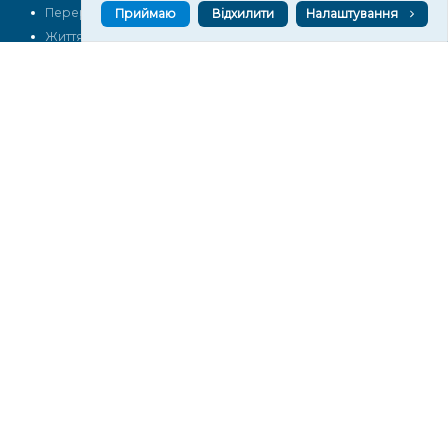
Перерва на каву
Промо
Приймаю
Відхилити
Налаштування
Життя
Блоги
Відео
Архів
Про нас
Контакти
Редакційна політика
Політика конфіденційності
Cпівпраця
КОНТАКТИ
Редакційний відділ:
ilona.polesova@gmail.com
vgorunews@gmail.com
lvgoru@gmail.com
team@vgoru.org
Відділ продажів:
partnership@vgoru.org
oleksiylehen@vgoru.org