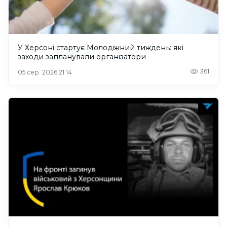
У Херсоні стартує Молодіжний тиждень: які
заходи запланували організатори
361
05 сер. 2026 21:14