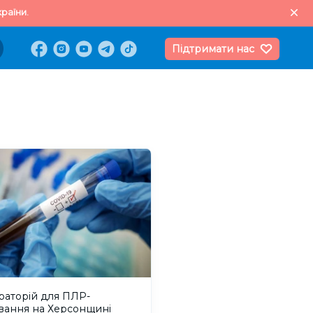
раїни.
Підтримати нас
раторій для ПЛР-
вання на Херсонщині