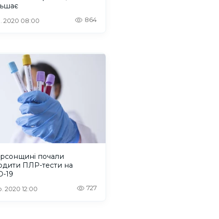
льшає
864
. 2020 08:00
ерсонщині почали
одити ПЛР-тести на
D-19
727
. 2020 12:00