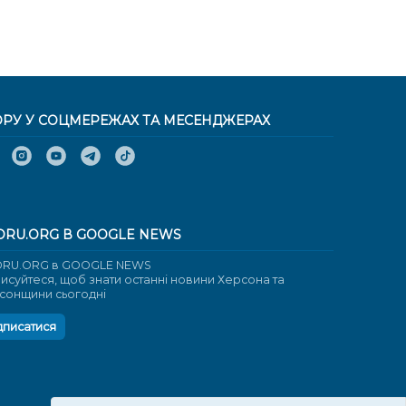
ОРУ У СОЦМЕРЕЖАХ ТА МЕСЕНДЖЕРАХ
ORU.ORG В GOOGLE NEWS
RU.ORG в GOOGLE NEWS
писуйтеся, щоб знати останні новини Херсона та
сонщини сьогодні
дписатися