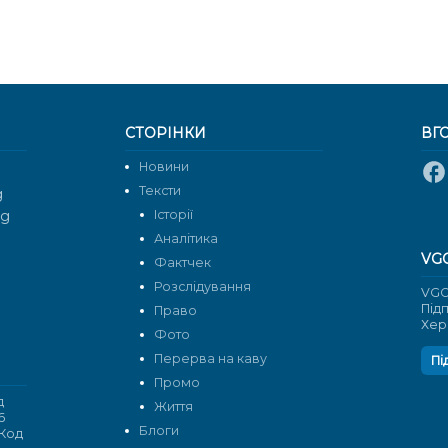
СТОРІНКИ
ВГ
Новини
Тексти
g
rg
Історії
Аналітика
VG
Фактчек
Розслідування
VGO
Під
Право
Хер
Фото
Перерва на каву
Пі
Промо
д
Життя
6
Блоги
 Код