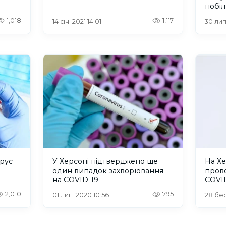
побі
1,018
1,117
14 січ. 2021 14:01
30 лип
ірус
У Херсоні підтверджено ще
На Х
один випадок захворювання
пров
на COVID-19
COVI
2,010
795
01 лип. 2020 10:56
28 бер