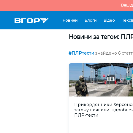
Ваш д
Новини
Блоги
Відео
Текст
Новини за тегом: ПЛ
#ПЛРтести
знайдено 6 статт
Прикордонники Херсонс
загону виявили підроблен
ПЛР-тести