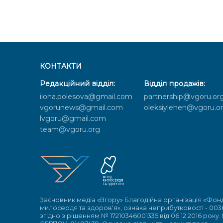
КОНТАКТИ
Редакційний відділ:
Відділ продажів:
ilona.polesova@gmail.com
partnership@vgoru.or
vgorunews@gmail.com
oleksiylehen@vgoru.o
lvgoru@gmail.com
team@vgoru.org
Засновник медіа «Вгору» Благодійна організація «Фон
милосердя та здоров'я», ознака неприбутковості - 003
згідно з рішенням № 17210346001335 від 06.12.2016 року.