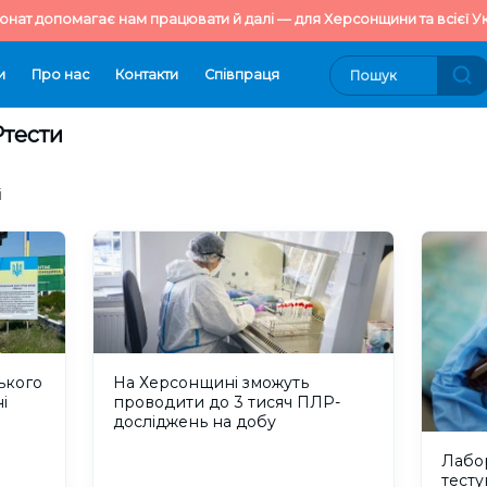
онат допомагає нам працювати й далі — для Херсонщини та всієї Ук
и
Про нас
Контакти
Cпівпраця
Ртести
і
ького
На Херсонщині зможуть
і
проводити до 3 тисяч ПЛР-
досліджень на добу
Лабо
тесту