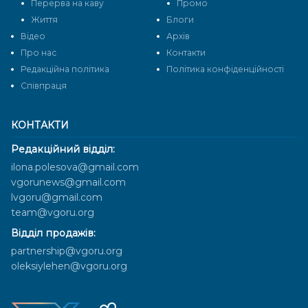
Перерва на каву
Промо
Життя
Блоги
Відео
Архів
Про нас
Контакти
Редакційна політика
Політика конфіденційності
Cпівпраця
КОНТАКТИ
Редакційний відділ:
ilona.polesova@gmail.com
vgorunews@gmail.com
lvgoru@gmail.com
team@vgoru.org
Відділ продажів:
partnership@vgoru.org
oleksiylehen@vgoru.org