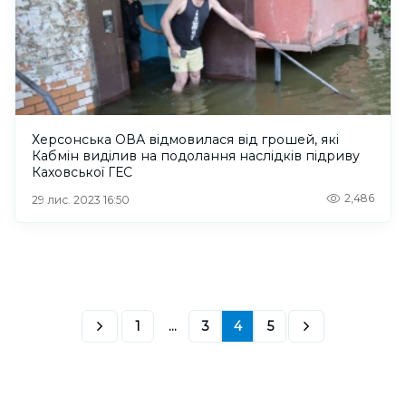
Херсонська ОВА відмовилася від грошей, які
Кабмін виділив на подолання наслідків підриву
Каховської ГЕС
2,486
29 лис. 2023 16:50
1
...
3
4
5