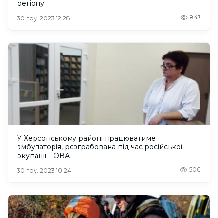
регіону
843
30 гру. 2023 12:28
У Херсонському районі працюватиме
амбулаторія, розграбована під час російської
окупації – ОВА
500
30 гру. 2023 10:24