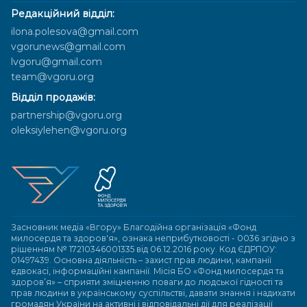
Редакційний відділ:
ilona.polesova@gmail.com
vgorunews@gmail.com
lvgoru@gmail.com
team@vgoru.org
Відділ продажів:
partnership@vgoru.org
oleksiylehen@vgoru.org
Засновник медіа «Вгору» Благодійна організація «Фонд
милосердя та здоров'я», ознака неприбутковості - 0036 згідно з
рішенням № 17210346001335 від 06.12.2016 року. Код ЄДРПОУ:
01497439. Основна діяльність – захист прав людини, кампанії
едвокасі, інформаційні кампанії. Місія БО «Фонд милосердя та
здоров’я» – сприяти зміцненню поваги до людської гідності та
прав людини в українському суспільстві, давати знання і надихати
громадян України на активні і відповідальні дії для реалізації