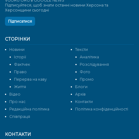
VGORU.ORG в GOOGLE NEWS
Підписуйтеся, щоб знати останні новини Херсона та
Херсонщини сьогодні
Підписатися
СТОРІНКИ
Новини
Тексти
Історії
Аналітика
Фактчек
Розслідування
Право
Фото
Перерва на каву
Промо
Життя
Блоги
Відео
Архів
Про нас
Контакти
Редакційна політика
Політика конфіденційності
Cпівпраця
КОНТАКТИ