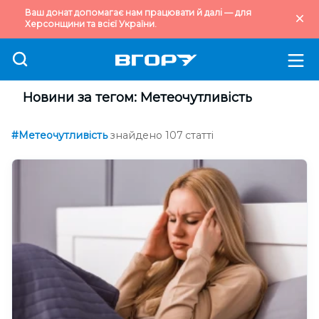
Ваш донат допомагає нам працювати й далі — для
Херсонщини та всієї України.
Новини за тегом: Метеочутливість
#Метеочутливість
знайдено 107 статті