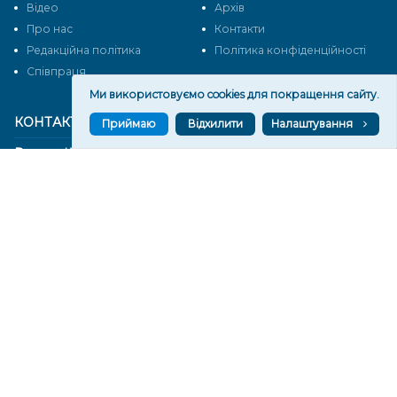
Відео
Архів
Про нас
Контакти
Редакційна політика
Політика конфіденційності
Cпівпраця
Ми використовуємо cookies для покращення сайту.
КОНТАКТИ
Приймаю
Відхилити
Налаштування
Редакційний відділ:
ilona.polesova@gmail.com
vgorunews@gmail.com
lvgoru@gmail.com
team@vgoru.org
Відділ продажів:
partnership@vgoru.org
oleksiylehen@vgoru.org