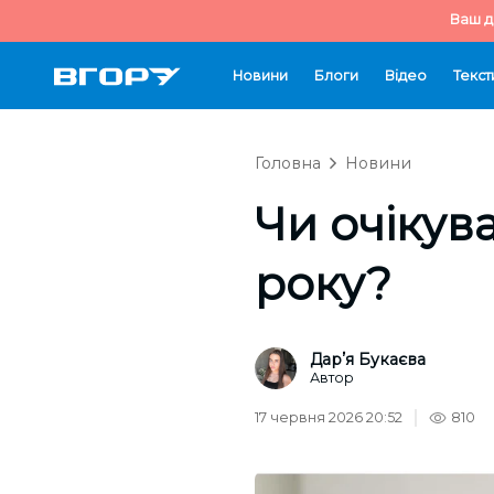
Ваш д
Новини
Блоги
Відео
Текст
Головна
Новини
Чи очікува
року?
Дарʼя Букаєва
Автор
17 червня 2026 20:52
810