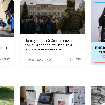
На окупованій Херсонщині
росіяни заявляють про три
ли на
формати навчання через
проблеми зі світлом та
інтернетом
4,783
4,316
01 сер. 2026 18:02