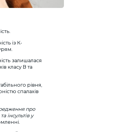
сть.
сть із К-
урям.
ність залишалася
ів класу В та
абільного рівня,
ністю спалахів
ередження про
а інсультів у
омленні.