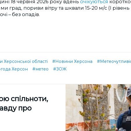
ині 18 червня 2026 року вдень
очікуються
коротко
ями град, пориви вітру та шквали 15-20 м/с (I рівень
чі – без опадів.
 Херсонської області
#Новини Херсона
#Метеочутливі
года Херсон
#метео
#ЗОЖ
ою спільноти,
равду про