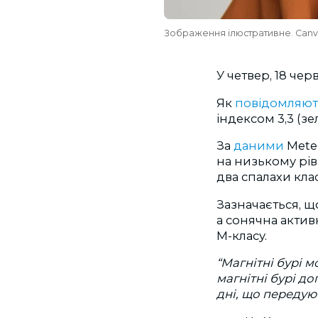
Зображення ілюстративне. Can
У четвер, 18 че
Як
повідомляют
індексом 3,3 (з
За
даними
Mete
на низькому рівн
два спалахи кла
Зазначається, щ
а сонячна актив
М-класу.
“Магнітні бурі 
магнітні бурі д
дні, що передую