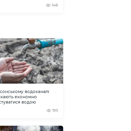
148
сонському водоканалі
икають економно
стуватися водою
195