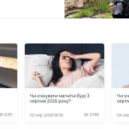
и
Чи очікувати магнітні бурі 3
Чи оч
серпня 2026 року?
серп
6,131
5,783
02 сер. 2026 18:55
04 сер