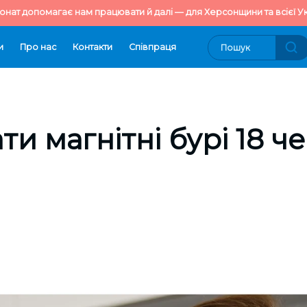
онат допомагає нам працювати й далі — для Херсонщини та всієї Ук
и
Про нас
Контакти
Cпівпраця
ти магнітні бурі 18 ч