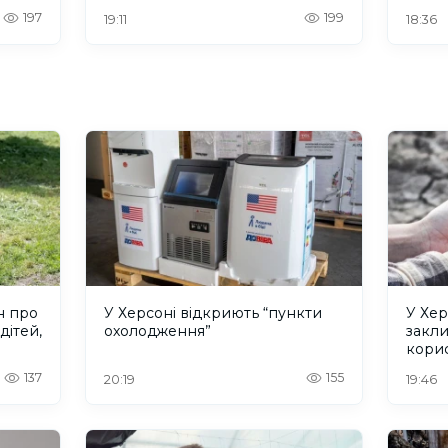
197
199
19:11
18:36
н про
У Херсоні відкриють “пункти
У Хер
дітей,
охолодження”
закл
кори
137
155
20:19
19:46