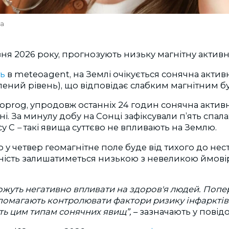
va
рвня 2026 року, прогнозують низьку магнітну активні
ь
в meteoagent, на Землі очікується сонячна активні
елений рівень), що відповідає слабким магнітним б
oprog, упродовж останніх 24 годин сонячна актив
і. За минулу добу на Сонці зафіксували п’ять спалах
су С
–
такі явища суттєво не впливають на Землю.
о у четвер геомагнітне поле буде від тихого до нест
ність залишатиметься низькою з невеликою ймовір
можуть негативно впливати на здоров'я людей. Поп
опомагають контролювати фактори ризику інфарктів т
ть цим типам сонячних явищ”,
– зазначають у повід