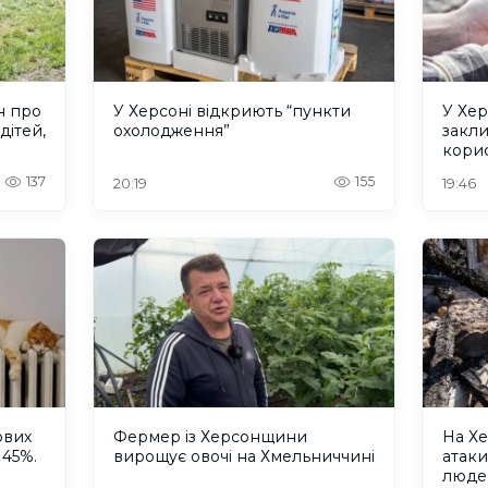
н про
У Херсоні відкриють “пункти
У Хер
дітей,
охолодження”
закл
кори
137
155
20:19
19:46
ових
Фермер із Херсонщини
На Хе
 45%.
вирощує овочі на Хмельниччині
атак
люде