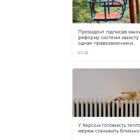
Президент підписав зако
реформу системи захисту 
однак правозахисники
критикують його
20:52
У Херсоні готовність тепл
мереж становить близько