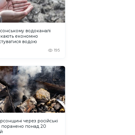
сонському водоканалі
икають економно
стуватися водою
195
рсонщині через російські
и поранено понад 20
й