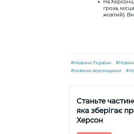
На Херсонщ
гроза, місц
жовтий). Вно
#Новини України
#Новини
#новини херсонщини
#по
Cтаньте частин
яка зберігає п
Херсон