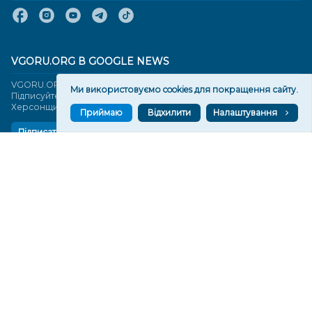
VGORU.ORG В GOOGLE NEWS
VGORU.ORG в GOOGLE NEWS
Ми використовуємо cookies для покращення сайту.
Підписуйтеся, щоб знати останні новини Херсона та
Херсонщини сьогодні
Приймаю
Відхилити
Налаштування
Підписатися
СТОРІНКИ
Новини
Тексти
Історії
Аналітика
Фактчек
Розслідування
Право
Фото
Перерва на каву
Промо
Життя
Блоги
Відео
Архів