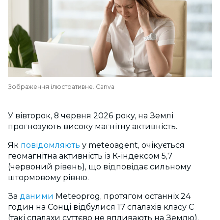
Зображення ілюстративне. Сanva
У вівторок, 8 червня 2026 року, на Землі
прогнозують високу магнітну активність.
Як
повідомляють
у meteoagent, очікується
геомагнітна активність із К-індексом 5,7
(червоний рівень), що відповідає сильному
штормовому рівню.
За
даними
Meteoprog, протягом останніх 24
годин
на Сонці відбулися 17 спалахів класу С
(такі спалахи суттєво не впливають на Землю)
.