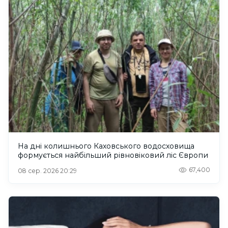
На дні колишнього Каховського водосховища
формується найбільший рівновіковий ліс Європи
67,400
08 сер. 2026 20:29