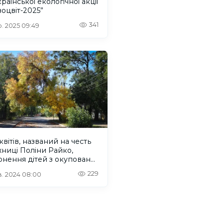
раїнської екологічної акції
оцвіт-2025”
341
. 2025 09:49
квітів, названий на честь
ниці Поліни Райко,
нення дітей з окупованої
онщини: новини Херсона
229
. 2024 08:00
рсонщини за 23 жовтня
 року