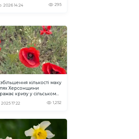
295
. 2026 14:24
збільшення кількості маку
олях Херсонщини
ражає кризу у сільському
дарстві
1,252
 2025 17:22