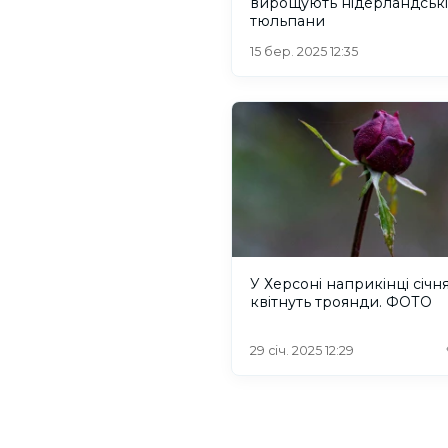
вирощують нідерландські
тюльпани
15 бер. 2025 12:35
У Херсоні наприкінці січн
квітнуть троянди. ФОТО
29 січ. 2025 12:29