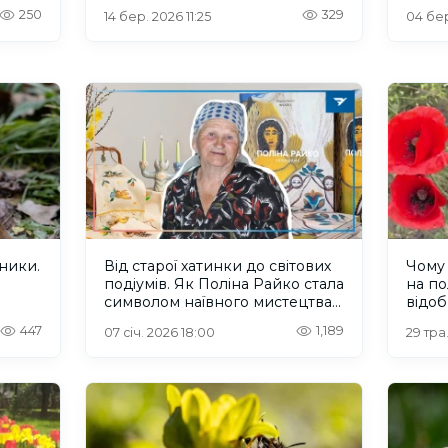
250
329
14 бер. 2026 11:25
04 бер
жники.
Від старої хатинки до світових
Чому 
подіумів. Як Поліна Райко стала
на п
символом наївного мистецтва
відоб
Херсонщини
госпо
447
1,189
07 січ. 2026 18:00
29 тра.