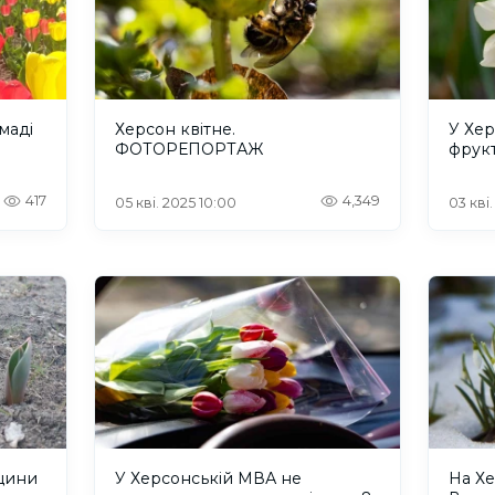
маді
Херсон квітне.
У Хер
ФОТОРЕПОРТАЖ
фрук
417
4,349
05 кві. 2025 10:00
03 кві.
нщини
У Херсонській МВА не
На Х