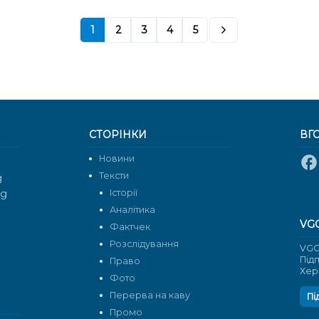
1
2
3
4
5
СТОРІНКИ
ВГ
Новини
Тексти
g
rg
Історії
Аналітика
VG
Фактчек
Розслідування
VGO
Під
Право
Хер
Фото
Перерва на каву
Пі
Промо