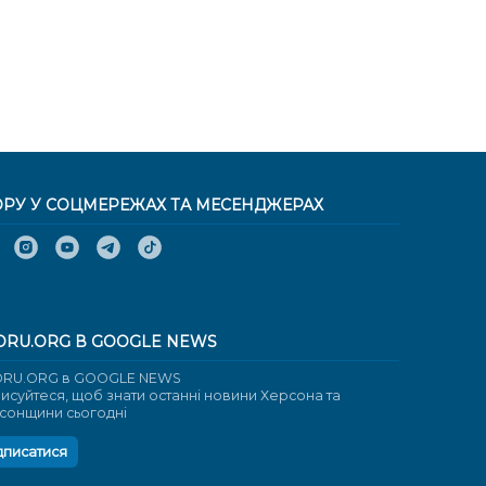
ОРУ У СОЦМЕРЕЖАХ ТА МЕСЕНДЖЕРАХ
ORU.ORG В GOOGLE NEWS
RU.ORG в GOOGLE NEWS
писуйтеся, щоб знати останні новини Херсона та
сонщини сьогодні
дписатися