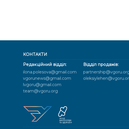
КОНТАКТИ
Редакційний відділ:
Відділ продажів:
ilona.polesova@gmail.com
partnership@vgoru.or
vgorunews@gmail.com
oleksiylehen@vgoru.o
lvgoru@gmail.com
team@vgoru.org