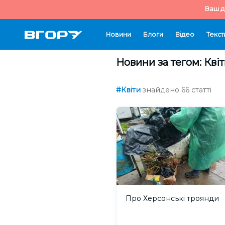
Ваш д
Новини
Блоги
Відео
Текст
Новини за тегом: Кві
#Квіти
знайдено 66 статті
Про Херсонські троянди