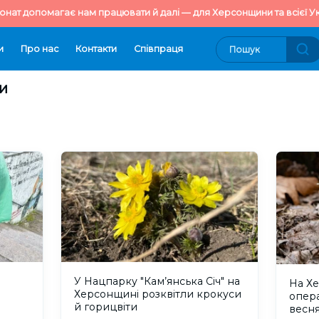
онат допомагає нам працювати й далі — для Херсонщини та всієї Ук
и
Про нас
Контакти
Cпівпраця
ти
У Нацпарку "Кам’янська Січ" на
На Хе
Херсонщині розквітли крокуси
опера
й горицвіти
весн