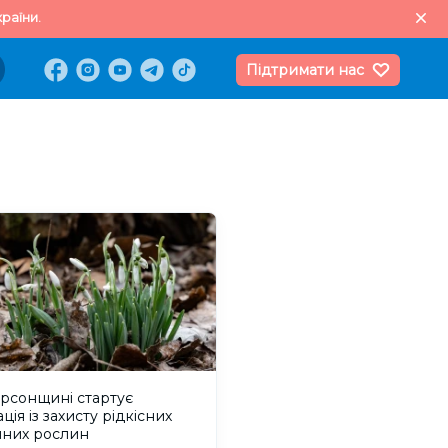
раїни.
Підтримати нас
рсонщині стартує
ція із захисту рідкісних
яних рослин