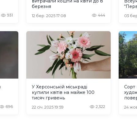
витрачали кошти на квіти до 8
Всеук
березня
“Перв
931
444
12 бер. 2025 17:08
03 бер
я
У Херсонській міськраді
Сорт 
купили квітів на майже 100
худож
тисяч гривень
повер
Херс
696
2,322
22 січ. 2025 19:59
24 жов
та Хе
2024