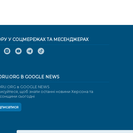
ОРУ У СОЦМЕРЕЖАХ ТА МЕСЕНДЖЕРАХ
ORU.ORG В GOOGLE NEWS
RU.ORG в GOOGLE NEWS
писуйтеся, щоб знати останні новини Херсона та
сонщини сьогодні
дписатися