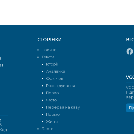
СТОРІНКИ
ВГ
Новини
Тексти
g
rg
Історії
Аналітика
VG
Фактчек
Розслідування
VGO
Під
Право
Хер
Фото
Перерва на каву
Пі
Промо
д
Життя
6
Блоги
 Код