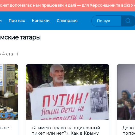
онат допомагає нам працювати й далі — для Херсонщини та всієї Ук
и
Про нас
Контакти
Cпівпраця
ымские татары
4 статті
ь лет
«Я имею право на одиночный
Дело 
пикет или нет?». Как в Крыму
попр