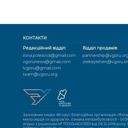
КОНТАКТИ
Редакційний відділ:
Відділ продажів:
ilona.polesova@gmail.com
partnership@vgoru.or
vgorunews@gmail.com
oleksiylehen@vgoru.o
lvgoru@gmail.com
team@vgoru.org
Засновник медіа «Вгору» Благодійна організація «Фон
милосердя та здоров'я», ознака неприбутковості - 003
згідно з рішенням № 17210346001335 від 06.12.2016 року.