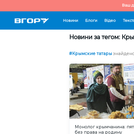
Ваш д
Новини
Блоги
Відео
Текст
Новини за тегом: Кр
#Крымские татары
знайдено 
Монолог крымчанина: пят
без права на родину