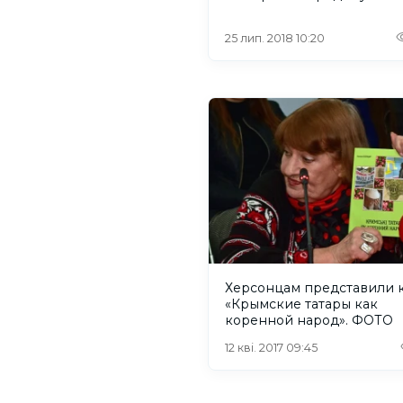
25 лип. 2018 10:20
Херсонцам представили 
«Крымские татары как
коренной народ». ФОТО
12 кві. 2017 09:45