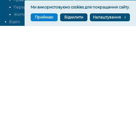
Перерва на каву
Ми використовуємо cookies для покращення сайту.
Промо
Життя
Блоги
Приймаю
Відхилити
Налаштування
Відео
Архів
Про нас
Контакти
Редакційна політика
Політика конфіденційності
Cпівпраця
КОНТАКТИ
Редакційний відділ:
ilona.polesova@gmail.com
vgorunews@gmail.com
lvgoru@gmail.com
team@vgoru.org
Відділ продажів:
partnership@vgoru.org
oleksiylehen@vgoru.org