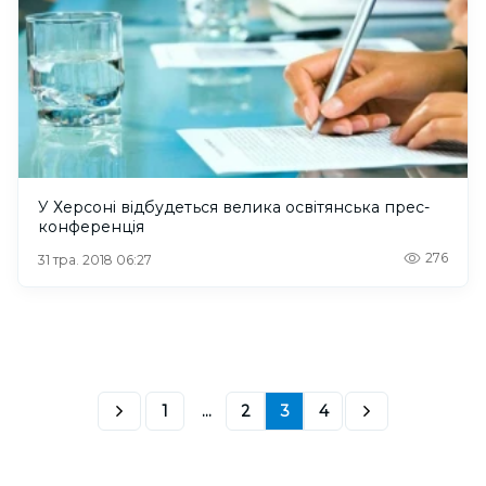
У Херсоні відбудеться велика освітянська прес-
конференція
276
31 тра. 2018 06:27
1
...
2
3
4