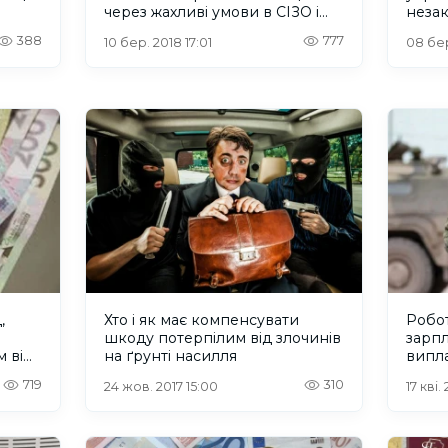
через жахливі умови в СІЗО і
неза
в'язницях
388
777
10 бер. 2018 17:01
08 бер
,
Хто і як має компенсувати
Робо
шкоду потерпілим від злочинів
зарпл
 від
на ґрунті насилля
випла
2014-
719
310
24 жов. 2017 15:00
17 кві.