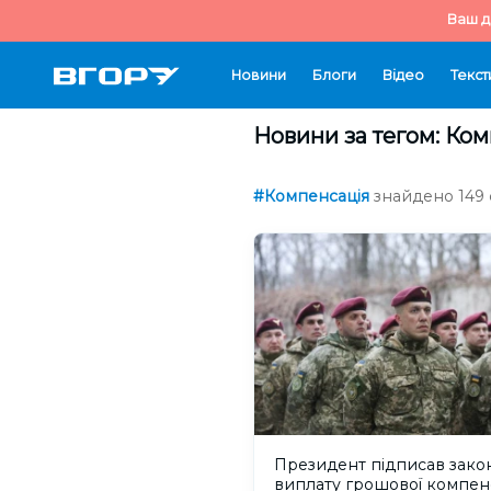
Ваш д
Новини
Блоги
Відео
Текст
Новини за тегом: Ко
#Компенсація
знайдено 149 с
Президент підписав зако
виплату грошової компенс