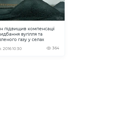
н підвищив компенсації
идбання вугілля та
леного газу у селах
364
. 2016 10:30