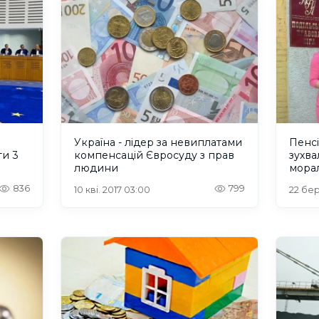
Україна - лідер за невиплатами
Пенсі
ти 3
компенсацій Євросуду з прав
зухва
людини
мора
836
799
10 кві. 2017 03:00
22 бер