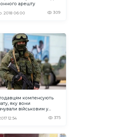
конного арешту
309
. 2018 06:00
тодавцям компенсують
ату, яку вони
чували військовим у
2015 роках
375
 2017 12:54