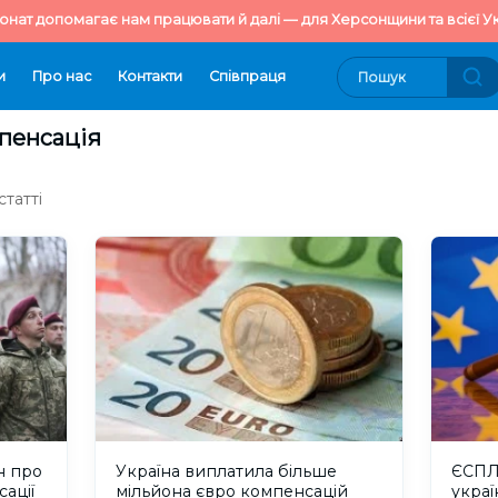
онат допомагає нам працювати й далі — для Херсонщини та всієї Ук
и
Про нас
Контакти
Cпівпраця
мпенсація
татті
н про
Україна виплатила більше
ЄСПЛ
ації
мільйона євро компенсацій
украї