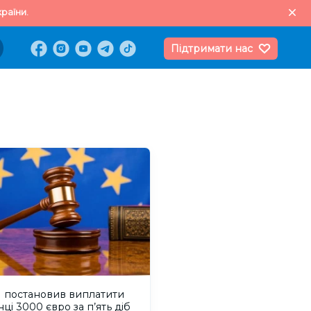
раїни.
Підтримати нас
 постановив виплатити
нці 3000 євро за п’ять діб