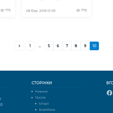
775
776
28 бер. 2016 01:09
1
...
5
6
7
8
9
10
СТОРІНКИ
ВГ
Новини
Тексти
g
rg
Історії
Аналітика