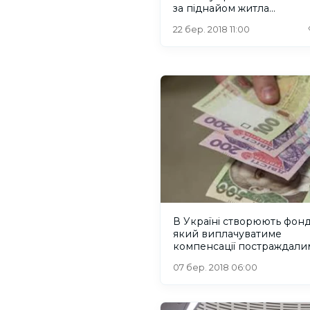
за піднайом житла
контрактникам
22 бер. 2018 11:00
В Україні створюють фонд
який виплачуватиме
компенсації постраждалим
насильства
07 бер. 2018 06:00