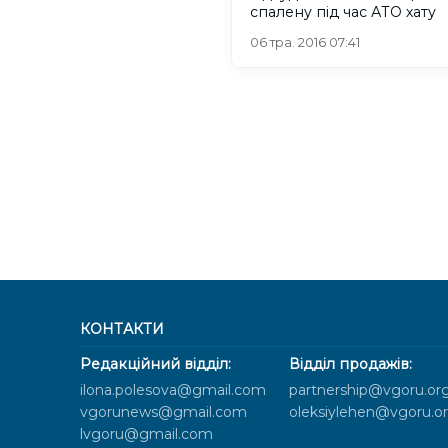
спалену під час АТО хату
06 тра. 2016 07:41
КОНТАКТИ
Редакційний відділ:
Відділ продажів:
ilona.polesova@gmail.com
partnership@vgoru.or
vgorunews@gmail.com
oleksiylehen@vgoru.o
lvgoru@gmail.com