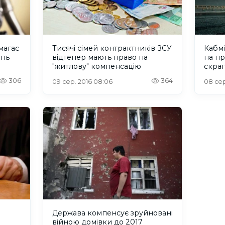
магає
Тисячі сімей контрактників ЗСУ
Кабмі
ень
відтепер мають право на
на пр
"житлову" компенсацію
скрап
306
364
09 сер. 2016 08:06
08 сер
Держава компенсує зруйновані
війною домівки до 2017