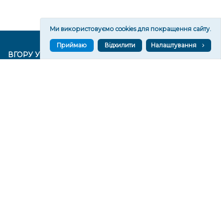
Ми використовуємо cookies для покращення сайту.
Приймаю
Відхилити
Налаштування
ВГОРУ У СОЦМЕРЕЖАХ ТА МЕСЕНДЖЕРАХ
VGORU.ORG В GOOGLE NEWS
VGORU.ORG в GOOGLE NEWS
Підписуйтеся, щоб знати останні новини Херсона та
Херсонщини сьогодні
Підписатися
СТОРІНКИ
Новини
Тексти
Історії
Аналітика