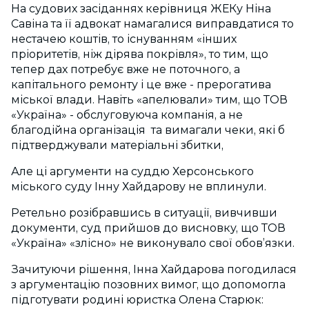
На судових засіданнях керівниця ЖЕКу Ніна
Савіна та її адвокат намагалися виправдатися то
нестачею коштів, то існуванням «інших
пріоритетів, ніж дірява покрівля», то тим, що
тепер дах потребує вже не поточного, а
капітального ремонту і це вже - прерогатива
міської влади. Навіть «апелювали» тим, що ТОВ
«Україна» - обслуговуюча компанія, а не
благодійна організація та вимагали чеки, які б
підтверджували матеріальні збитки,
Але ці аргументи на суддю Херсонського
міського суду Інну Хайдарову не вплинули.
Ретельно розібравшись в ситуації, вивчивши
документи, суд прийшов до висновку, що ТОВ
«Україна» «злісно» не виконувало свої обов’язки.
Зачитуючи рішення, Інна Хайдарова погодилася
з аргументацію позовних вимог, що допомогла
підготувати родині юристка Олена Старюк: