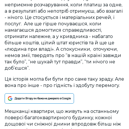
неприємне розчарування, коли платиш за одне,
а в результаті або непотріб отримуєш, або взагалі
- нічого. Це стосується і матеріальних речей, і
послуг. Але ще гірше почуваєшся, коли
намагаєшся домогтися справедливості,
отримати належне, а у кривдника - набагато
більше коштів, цілий штат юристів та й ще це
«людина при владі». А спокусники, оточуючи,
немов змії, твердять про “в нашій країні завжди
так було”, “не шукай тут правди”, “ти нічого не
доб’єшся”.
Ця історія могла би бути про саме таку зраду. Але
вона про інше - про гідність і здобуту перемогу.
Додати Вгору як бажане джерело в Google
Мешканці квартири, що живуть на останньому
поверсі багатоквартирного будинку, кожної
дощової чи сніжної днини впродовж більш ніж