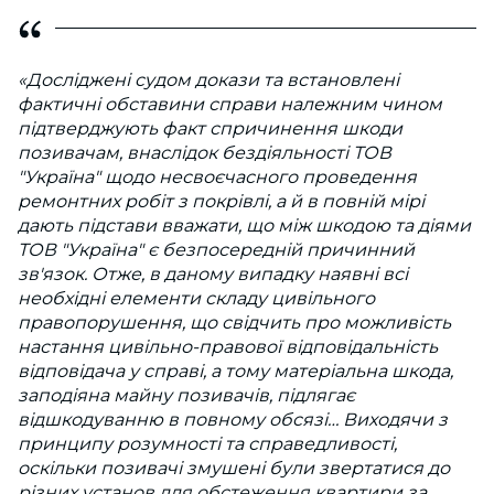
«Досліджені судом докази та встановлені
фактичні обставини справи належним чином
підтверджують факт спричинення шкоди
позивачам, внаслідок бездіяльності ТОВ
"Україна" щодо несвоєчасного проведення
ремонтних робіт з покрівлі, а й в повній мірі
дають підстави вважати, що між шкодою та діями
ТОВ "Україна" є безпосередній причинний
зв'язок. Отже, в даному випадку наявні всі
необхідні елементи складу цивільного
правопорушення, що свідчить про можливість
настання цивільно-правової відповідальність
відповідача у справі, а тому матеріальна шкода,
заподіяна майну позивачів, підлягає
відшкодуванню в повному обсязі… Виходячи з
принципу розумності та справедливості,
оскільки позивачі змушені були звертатися до
різних установ для обстеження квартири за