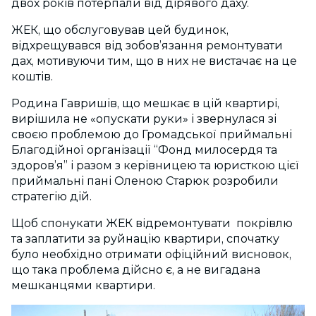
двох років потерпали від дірявого даху.
ЖЕК, що обслуговував цей будинок,
відхрещувався від зобов’язання ремонтувати
дах, мотивуючи тим, що в них не вистачає на це
коштів.
Родина Гавришів, що мешкає в цій квартирі,
вирішила не «опускати руки» і звернулася зі
своєю проблемою до Громадської приймальні
Благодійної організації “Фонд милосердя та
здоров’я” і разом з керівницею та юристкою цієї
приймальні пані Оленою Старюк розробили
стратегію дій.
Щоб спонукати ЖЕК відремонтувати покрівлю
та заплатити за руйнацію квартири, спочатку
було необхідно отримати офіційний висновок,
що така проблема дійсно є, а не вигадана
мешканцями квартири.