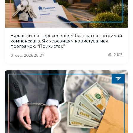
Надав житло переселенцям безплатно – отримай
компенсацію. Як херсонцям користуватися
програмою “Прихисток”
2,103
01 сер. 2026 20:07