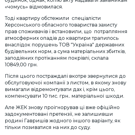
будинок, однак, копію акту надавати заявникам
«чомусь» відмовилася.
Тоді квартиру обстежили спеціалісти
Херсонського обласного товариства захисту
прав споживачів і встановили, що потрапляння
атмосферних опадів до квартири трапилось
внаслідок порушень ТОВ "Україна" державних
будівельних норм, а сума матеріальних збитків,
заподіяних протіканням покрівлі, склала
10849,00 грн.
Після цього постраждалі вкотре звернулися до
обслуговуючої компанії з листом, в якому знову
вимагали відремонтувати дах і, крім цього,
компенсувати 10 тис. грн.. матеріальної шкоди.
Але ЖЕК знову проігнорував ці вже офіційно
задокументовані претензії, не залишивши
родині Гавришів жодного іншого варіанту, як
тільки позиватися на них до суду.