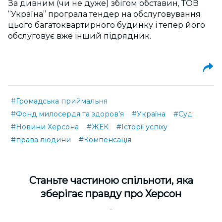
За дивним (чи не дуже) збігом обставин, ТОВ
“Україна” програла тендер на обслуговування
цього багатоквартирного будинку і тепер його
обслуговує вже інший підрядник.
#Громадська приймальня
#Фонд милосердя та здоров’я
#Україна
#Суд
#Новини Херсона
#ЖЕК
#Історії успіху
#права людини
#Компенсація
Cтаньте частиною спільноти, яка
зберігає правду про Херсон