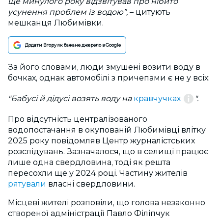
ще минулого року відзвітував про нібито
усунення проблем із водою”,
– цитують
мешканця Любимівки.
Додати Вгору як бажане джерело в Google
За його словами, люди змушені возити воду в
бочках, однак автомобілі з причепами є не у всіх:
"Бабусі й дідусі возять воду на
кравчучках
".
Про відсутність централізованого
водопостачання в окупованій Любимівці влітку
2025 року повідомляв
Центр журналістських
розслідувань
. Зазначалося, що в селищі працює
лише одна свердловина, тоді як решта
пересохли ще у 2024 році. Частину жителів
рятували
власні свердловини.
Місцеві жителі розповіли, що голова незаконно
створеної адміністрації Павло Філіпчук