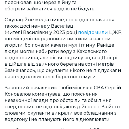
пояснював, що через війну та
обстріли займатися водою не будуть.
Окупаційне медіа пише, що водопостачання
також досі немає у Василівці.
Жителі Василівки у 2023 році
повідомили
ЦЖР
,
що місцеві свердловини висохли, а насоси
згоріли, бо почали качати мул і глину. Раніше
люди могли набирати воду з Каховського
водосховища, але після підриву вода в Дніпрі
відійшла від звичного берега на сотні метрів.
Зазначалось, що окупанти нікого не підпускали
навіть до колишньої берегової смуги.
Законний начальник Любимівської СВА
Сергій
Коновалов
коментував, що пояснення
незаконної влади про обстріли та обміління
свердловин не відповідають дійсності. За його
словами, окупанти викрали все обладнання з
водогону і не планують його відновлювати.