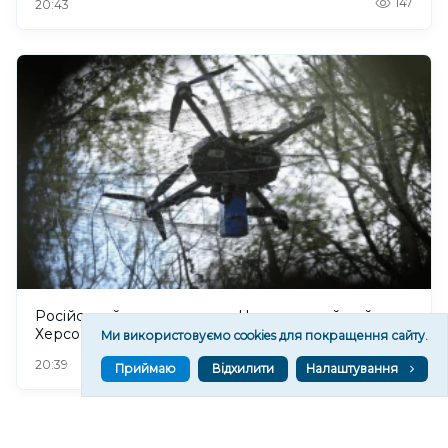
147
20:43
Російський дрон атакував Центральний район
Херсона: поранено чоловіка
Ми використовуємо cookies для покращення сайту.
182
20:39
Приймаю
Відхилити
Налаштування