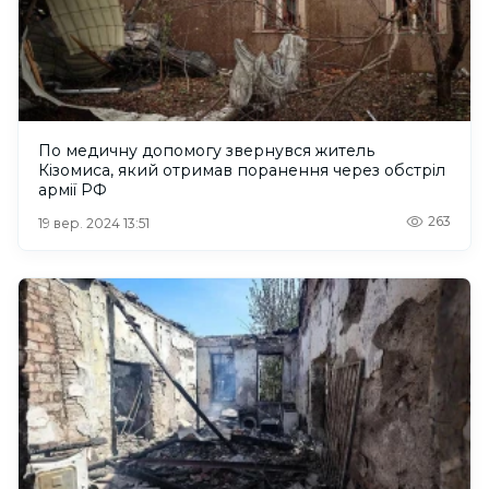
По медичну допомогу звернувся житель
Кізомиса, який отримав поранення через обстріл
армії РФ
263
19 вер. 2024 13:51