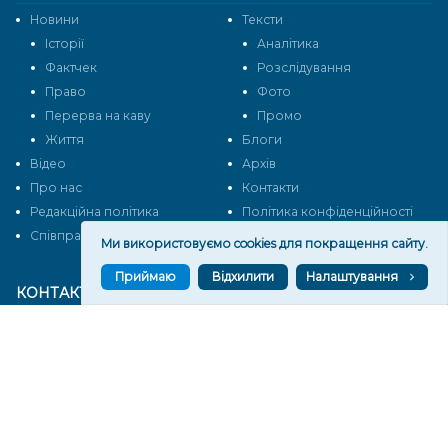
Новини
Тексти
Історії
Аналітика
Фактчек
Розслідування
Право
Фото
Перерва на каву
Промо
Життя
Блоги
Відео
Архів
Про нас
Контакти
Редакційна політика
Політика конфіденційності
Cпівпраця
Ми використовуємо cookies для покращення сайту.
Приймаю
Відхилити
Налаштування
КОНТАКТИ
Редакційний відділ:
ilona.polesova@gmail.com
vgorunews@gmail.com
lvgoru@gmail.com
team@vgoru.org