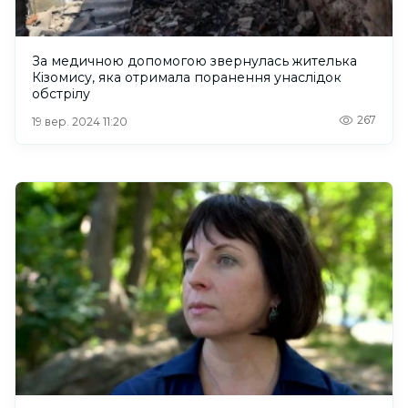
За медичною допомогою звернулась жителька
Кізомису, яка отримала поранення унаслідок
обстрілу
267
19 вер. 2024 11:20