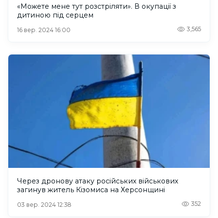
«Можете мене тут розстріляти». В окупації з
дитиною під серцем
3,565
16 вер. 2024 16:00
Через дронову атаку російських військових
загинув житель Кізомиса на Херсонщині
352
03 вер. 2024 12:38