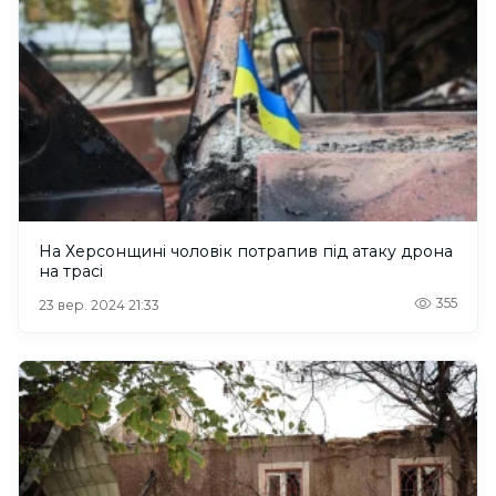
На Херсонщині чоловік потрапив під атаку дрона
на трасі
355
23 вер. 2024 21:33