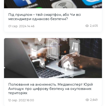
Під прицілом – твій смартфон, або Чи всі
месенджери однаково безпечні?
2,405
01 сер. 2024 14:46
Полювання на анонімність. Медіаексперт Юрій
Антощук про цифрову безпеку на окупованих
територіях
2,649
12 сер. 2022 16:00