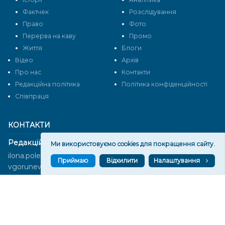
Фактчек
Розслідування
Право
Фото
Перерва на каву
Промо
Життя
Блоги
Відео
Архів
Про нас
Контакти
Редакційна політика
Політика конфіденційності
Cпівпраця
КОНТАКТИ
Редакційний відділ:
Ми використовуємо cookies для покращення сайту.
ilona.polesova@gmail.com
Приймаю
Відхилити
Налаштування
vgorunews@gmail.com
lvgoru@gmail.com
team@vgoru.org
Відділ продажів:
partnership@vgoru.org