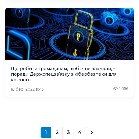
Що робити громадянам, щоб їх не зламали, –
поради Держспецзвʼязку з кібербезпеки для
кожного
1,056
18 бер. 2022 11:43
1
2
3
4