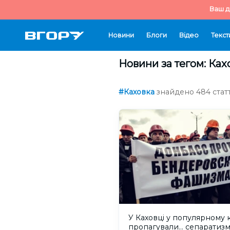
Ваш д
Новини
Блоги
Відео
Текст
Новини за тегом: Ках
#Каховка
знайдено 484 статт
У Каховці у популярному 
пропагували... сепаратиз