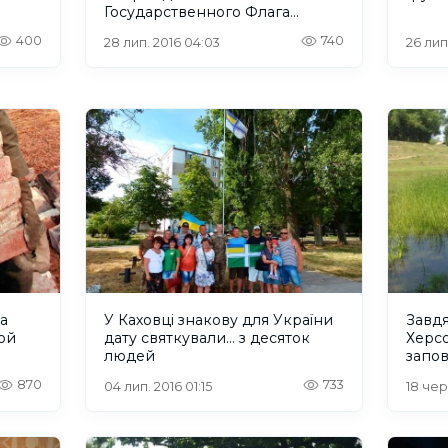
Государственного Флага
Украины открыто уголовное
400
740
28 лип. 2016 04:03
26 лип
производство
а
У Каховці знакову для України
Завд
ой
дату святкували... з десяток
Херс
людей
запо
870
733
04 лип. 2016 01:15
18 чер