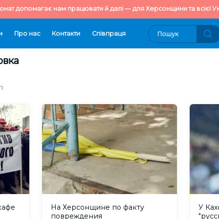
онат допомагає нам працювати й далі — для Херсонщини та всієї Ук
и
Про нас
Контакти
Cпівпраця
овка
і
кафе
На Херсонщине по факту
У Ках
м
повреждения
"русс