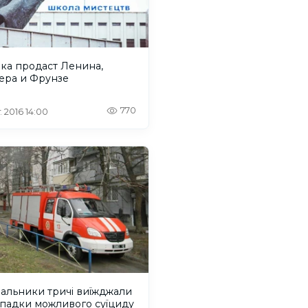
ка продаст Ленина,
ера и Фрунзе
770
. 2016 14:00
альники тричі виїжджали
ипадки можливого суїциду