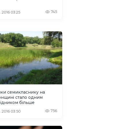
745
. 2016 03:25
яки семикласнику на
онщині стало одним
відником більше
756
. 2016 03:50