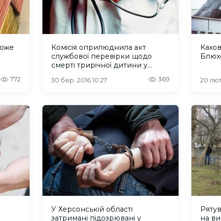
може
Комісія оприлюднила акт
Кахов
ч
службової перевірки щодо
Блюх
смерті трирічної дитини у
Каховській ЦРЛ
772
369
30 бер. 2016 10:27
20 лют
У Херсонській області
Рятув
затримані підозрювані у
на в