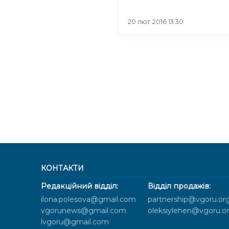
20 лют. 2016 13:30
КОНТАКТИ
Редакційний відділ:
Відділ продажів:
ilona.polesova@gmail.com
partnership@vgoru.or
vgorunews@gmail.com
oleksiylehen@vgoru.o
lvgoru@gmail.com