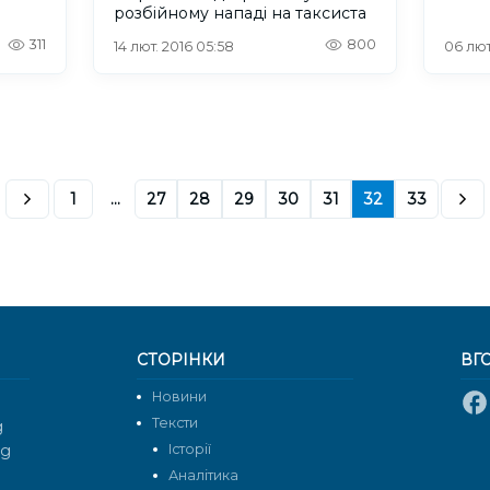
розбійному нападі на таксиста
311
800
14 лют. 2016 05:58
06 лют
1
...
27
28
29
30
31
32
33
СТОРІНКИ
ВГ
Новини
Тексти
g
rg
Історії
Аналітика