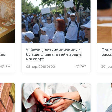
У Каховці деяких чиновників
Прис
рию
більше цікавлять гей-паради,
расс
ніж спорт
332
342
05 чер. 2016 01:00
20 тра