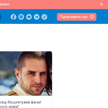
раїни.
Підтримати нас
овці бешкетував фанат
кого мира"