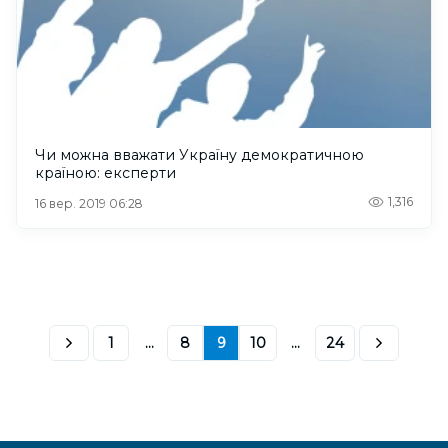
Чи можна вважати Україну демократичною
країною: експерти
1,316
16 вер. 2019 06:28
1
...
8
9
10
...
24