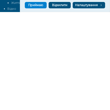
Життя
Блоги
Приймаю
Відхилити
Налаштування
Відео
Архів
Про нас
Контакти
Редакційна політика
Політика конфіденційності
Cпівпраця
КОНТАКТИ
Редакційний відділ:
ilona.polesova@gmail.com
vgorunews@gmail.com
lvgoru@gmail.com
team@vgoru.org
Відділ продажів:
partnership@vgoru.org
oleksiylehen@vgoru.org