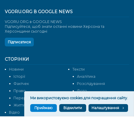
VGORU.ORG В GOOGLE NEWS
VGORU.ORG в GOOGLE NEWS
Підписуйтеся, щоб знати останні новини Херсона та
Херсонщини сьогодні
Підписатися
СТОРІНКИ
Новини
Тексти
Історії
Аналітика
Фактчек
Розслідування
Право
Фото
Перерва на каву
Ми використовуємо cookies для покращення сайту.
Промо
Життя
Блоги
Приймаю
Відхилити
Налаштування
Відео
Архів
Про нас
Контакти
Редакційна політика
Політика конфіденційності
Cпівпраця