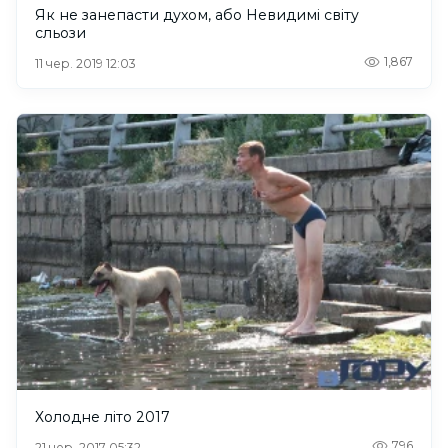
Як не занепасти духом, або Невидимі світу
сльози
1,867
11 чер. 2019 12:03
Холодне літо 2017
796
21 чер. 2017 05:32