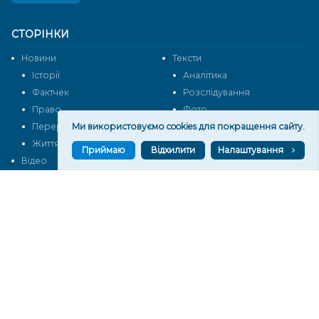
СТОРІНКИ
Новини
Тексти
Історії
Аналітика
Фактчек
Розслідування
Право
Фото
Перерва на каву
Промо
Ми використовуємо cookies для покращення сайту.
Життя
Блоги
Приймаю
Відхилити
Налаштування
Відео
Архів
Про нас
Контакти
Редакційна політика
Політика конфіденційності
Cпівпраця
КОНТАКТИ
Редакційний відділ:
ilona.polesova@gmail.com
vgorunews@gmail.com