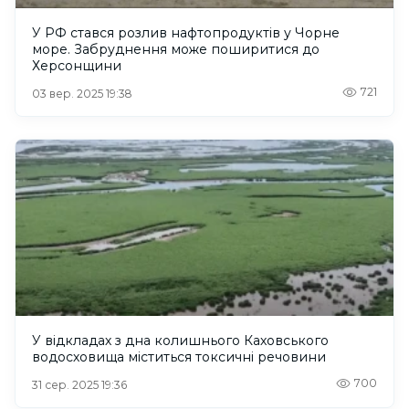
У РФ стався розлив нафтопродуктів у Чорне
море. Забруднення може поширитися до
Херсонщини
721
03 вер. 2025 19:38
У відкладах з дна колишнього Каховського
водосховища міститься токсичні речовини
700
31 сер. 2025 19:36