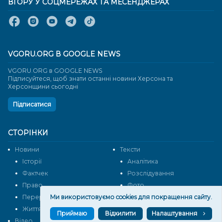
ВГОРУ У СОЦМЕРЕЖАХ ТА МЕСЕНДЖЕРАХ
VGORU.ORG В GOOGLE NEWS
VGORU.ORG в GOOGLE NEWS
Підписуйтеся, щоб знати останні новини Херсона та
Херсонщини сьогодні
Підписатися
СТОРІНКИ
Новини
Тексти
Історії
Аналітика
Фактчек
Розслідування
Право
Фото
Ми використовуємо cookies для покращення сайту.
Перерва на каву
Промо
Життя
Блоги
Приймаю
Відхилити
Налаштування
Відео
Архів